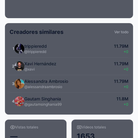
Creadores similares
Ver todo
trippieredd
11.79M
1
@trippieredd
+0
Xavi Hernández
11.79M
2
@xavi
+0
Alessandra Ambrosio
11.79M
3
@alessandraambrosio
+0
Gautam Singhania
11.8M
4
@gautamsinghania99
+0
Vistas totales
Vídeos totales
—
1653