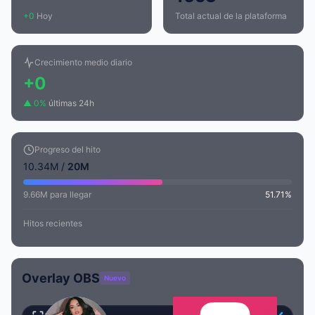
+0
Hoy
Total actual de la plataforma
Crecimiento medio diario
+0
▲ 0%
últimas 24h
Progreso del hito
10.34M /
20M
9.66M para llegar
51.71%
Hitos recientes
Overlay OBS
Nuevo