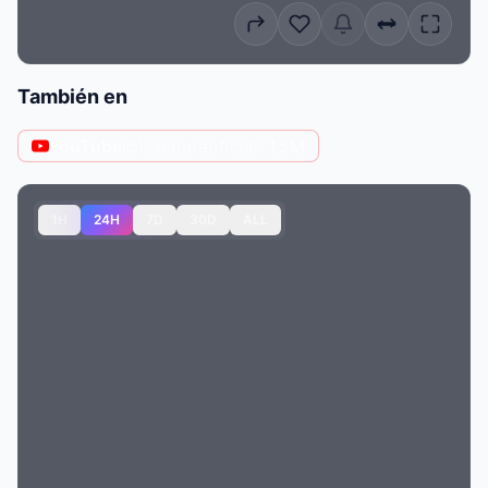
También en
YouTube
@laseguraoficial
· 1.5M
1H
24H
7D
30D
ALL