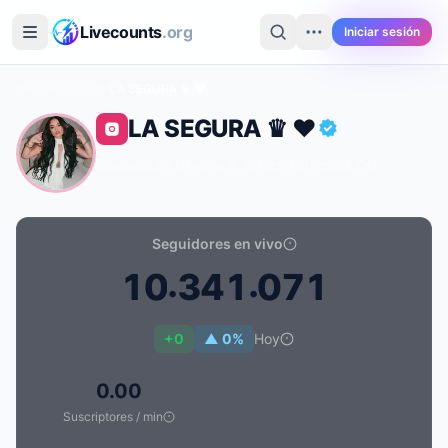
Saltar al contenido principal
Livecounts
.org
Iniciar sesión
Inicio
›
Instagram
›
LA SEGURA ♛ ♥
LA SEGURA ♛ ♥
@la_segura
·
Cinema & Actors/actresses
·
CO
Seguidores en vivo
.
.
1
0
3
4
1
0
7
1
Recuento de seguidores en vivo de LA SEGURA ♛ ♥: 1
+0
▲ 0%
Hoy
0.00
Suscriptores / min