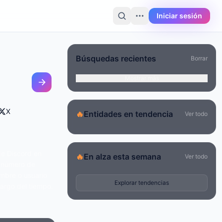
Iniciar sesión
Búsquedas recientes
Borrar
Mostrar más
X
🔥
Entidades en tendencia
Ver todo
de Discord en
🔥
En alza esta semana
Ver todo
 número de
ombre o usuario
Explorar tendencias
largo del tiempo.