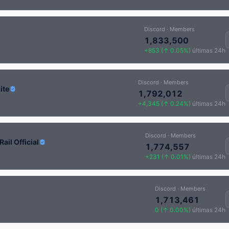
Discord · Members
1,833,500
+853 (↑ 0.05%)
últimas 24h
Discord · Members
ite
1,792,012
+4,345 (↑ 0.24%)
últimas 24h
Discord · Members
Rail Official
1,774,557
+231 (↑ 0.01%)
últimas 24h
Discord · Members
1,713,461
0 (↑ 0.00%)
últimas 24h