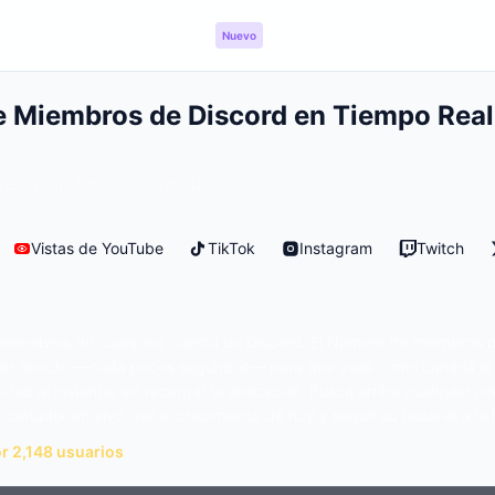
ncias
Hitos
Panel
API
Nuevo
e Miembros de Discord en Tiempo Real
Vistas de YouTube
TikTok
Instagram
Twitch
s miembros de cualquier cuenta de Discord. El Número de miembros 
a en directo —cada pocos segundos— para que veas cómo cambia el
d al instante, sin recargar la aplicación. Busca arriba cualquier n
contador en vivo, ver el crecimiento de hoy y seguir su historial a lo 
or 2,148 usuarios