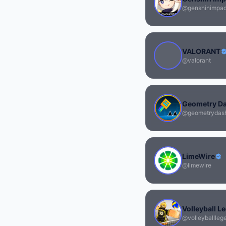
@genshinimpac
VALORANT
@valorant
Geometry D
@geometrydas
LimeWire
@limewire
Volleyball L
@volleyballleg