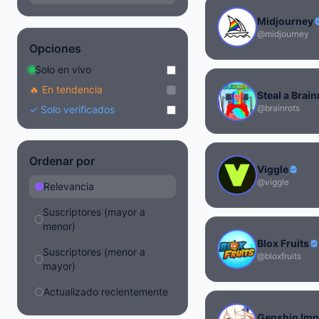
Midjourney
@midjourney
Opciones
Solo en vivo
🔥 En tendencia
Steal a Brain
@brainrots
✓ Solo verificados
Ordenar por
Viggle
@viggle
Relevancia
Suscriptores (mayor a
menor)
Blox Fruits
Suscriptores (menor a
@bloxfruits
mayor)
Actualizado recientemente
Genshin Impa