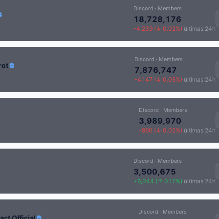
Discord · Members
18,728,176
-4,239 (↓ 0.02%)
últimas 24h
Discord · Members
rot
7,876,747
-4,147 (↓ 0.05%)
últimas 24h
Discord · Members
3,989,970
-860 (↓ 0.02%)
últimas 24h
Discord · Members
3,500,675
+6,044 (↑ 0.17%)
últimas 24h
Discord · Members
ct Official