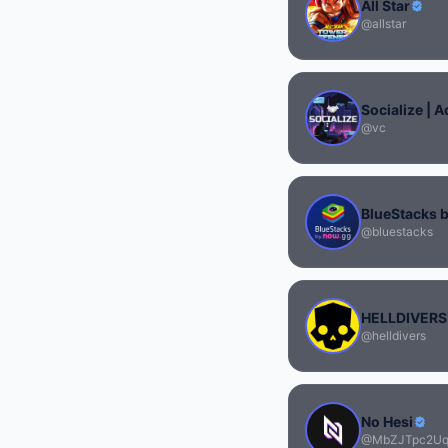
All Star
@allstar
@vc
BlueStacks 
@bluestacks
HELLDIVERS™
@helldivers
No Hesi
@MbZJTpc2U