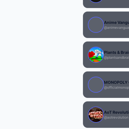
Anime Vang
@animevangua
Plants & Bra
@plantsandbrai
MONOPOLY 
@officialmonop
AoT Revolut
@aotrevolution