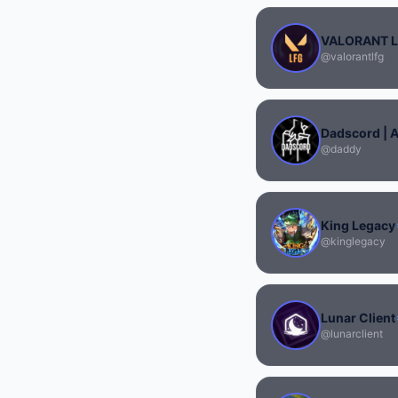
VALORANT 
@valorantlfg
@daddy
King Legacy
@kinglegacy
Lunar Client
@lunarclient