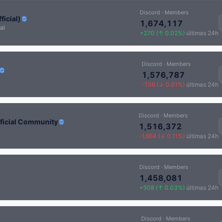
Discord · Members
ficial)
1,674,117
al
+270 (↑ 0.02%)
últimas 24h
Discord · Members
1,576,787
-136 (↓ 0.01%)
últimas 24h
Discord · Members
fficial Community
1,516,372
-1,664 (↓ 0.11%)
últimas 24h
Discord · Members
1,458,081
+508 (↑ 0.03%)
últimas 24h
Discord · Members