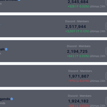
2,545,684
t
+528 (↑ 0.02%)
últimas 24h
Discord · Members
2,517,944
+3,007 (↑ 0.12%)
últimas 24h
Discord · Members
ash
2,194,725
h
+643 (↑ 0.03%)
últimas 24h
Discord · Members
1,971,867
-173 (↓ 0.01%)
últimas 24h
Discord · Members
egends
1,924,182
ends
-528 (↓ 0.03%)
últimas 24h