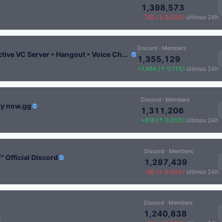
1,398,573
-762 (↓ 0.05%)
últimas 24h
Discord · Members
Socialize | Active VC Server • Hangout • Voice Chat • Call • Social • Chill • Anime • Memes • Emojis
1,355,129
+1,464 (↑ 0.11%)
últimas 24h
Discord · Members
by now.gg
1,311,206
+618 (↑ 0.05%)
últimas 24h
Discord · Members
 Official Discord
1,287,439
-56 (↓ 0.00%)
últimas 24h
Discord · Members
1,240,838
q