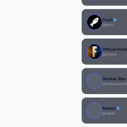
Fisch
@fisch
Official Fortn
@fortnite
Honkai: Star 
@honkaistarrail
Roblox
@roblox