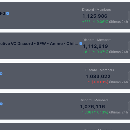
Discord · Members
LFG
1,125,986
+655 (↑ 0.06%)
últimas 24h
Discord · Members
Dadscord | Active VC Discord • SFW • Anime • Chill • Social • Emojis • VC • egirl • 100+ GUILD TAG
1,112,619
+811 (↑ 0.07%)
últimas 24h
Discord · Members
1,083,022
-71 (↓ 0.01%)
últimas 24h
Discord · Members
1,076,116
+1,338 (↑ 0.13%)
últimas 24h