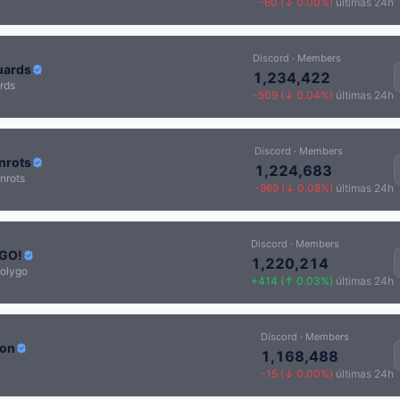
-60 (↓ 0.00%)
últimas 24h
Discord · Members
uards
1,234,422
rds
-509 (↓ 0.04%)
últimas 24h
Discord · Members
inrots
1,224,683
nrots
-969 (↓ 0.08%)
últimas 24h
Discord · Members
GO!
1,220,214
olygo
+414 (↑ 0.03%)
últimas 24h
Discord · Members
ion
1,168,488
-15 (↓ 0.00%)
últimas 24h