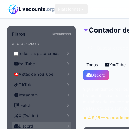
Saltar al contenido principal
Livecounts
.org
Plataformas
Comparar
Tende
Contador d
Filtros
Restablecer
PLATAFORMAS
Todas las plataformas
0
YouTube
0
Todas
YouTube
Vistas de YouTube
0
Discord
TikTok
0
Sigue en tiempo real lo
Instagram
0
Livecounts se actualiz
miembros de una comunida
Twitch
0
de Discord para abrir su 
X (Twitter)
0
★ 4.9 / 5 — valorado p
Discord
0