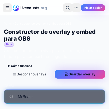
Saltar al contenido principal
Livecounts
.org
Iniciar sesión
Panel
Constructor de overlay y embed para OBS
Constructor de overlay y embed
para OBS
Beta
Crea un contador en vivo para tu stream, sitio web o
tarjeta para compartir en segundos.
Cómo funciona
Gestionar overlays
Guardar overlay
CANAL