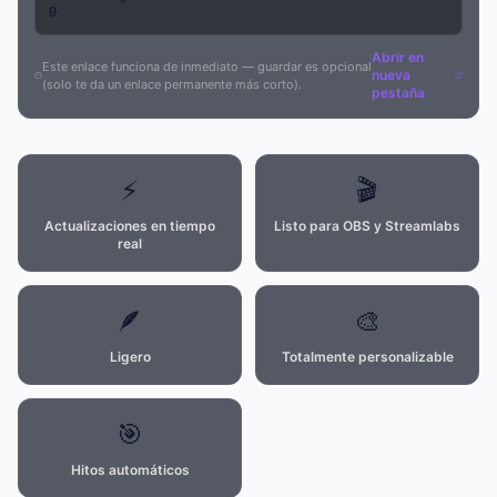
0
Abrir en
Este enlace funciona de inmediato — guardar es opcional
nueva
(solo te da un enlace permanente más corto).
pestaña
⚡
🎬
Actualizaciones en tiempo
Listo para OBS y Streamlabs
real
🪶
🎨
Ligero
Totalmente personalizable
🎯
Hitos automáticos