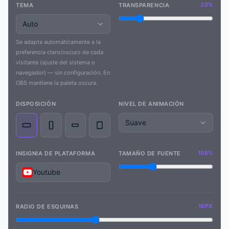
20%
TEMA
TRANSPARENCIA
Se adapta automáticamente a la
preferencia claro/oscuro de cada
visitante (ajuste del sistema o
navegador) — sin configuración. En
OBS mantiene la paleta oscura.
DISPOSICIÓN
NIVEL DE ANIMACIÓN
108%
INSIGNIA DE PLATAFORMA
TAMAÑO DE FUENTE
Youtube
16PX
RADIO DE ESQUINAS