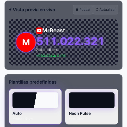
⚡ Vista previa en vivo
⏸ Pausar
↻ Actualizar
MrBeast
511.022.321
Subscribers
+993.044
▲ 0.19%
Últimas 24h
Plantillas predefinidas
Auto
Neon Pulse
Medium Glow
High Glow