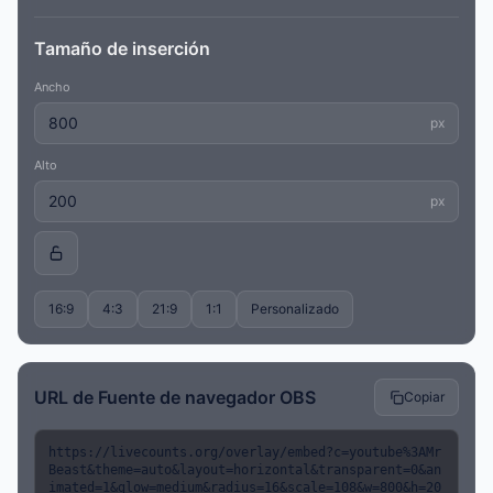
Tamaño de inserción
Ancho
px
Alto
px
16:9
4:3
21:9
1:1
Personalizado
URL de Fuente de navegador OBS
Copiar
https://livecounts.org/overlay/embed?c=youtube%3AMr
Beast&theme=auto&layout=horizontal&transparent=0&an
imated=1&glow=medium&radius=16&scale=108&w=800&h=20