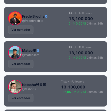
Tiktok · Followers
Frede Brocha
13,100,000
@fredebrochito
0 (↑ 0.00%)
últimas 24h
Ver contador
Tiktok · Followers
Mateo🕷️
13,100,000
@mateosarc
0 (↑ 0.00%)
últimas 24h
Ver contador
Tiktok · Followers
Natasha🐸🫶🏽
13,100,000
@tashh02
+16,187 (↑ 0.12%)
últimas 24h
Ver contador