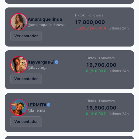
Tiktok · Followers
Amara que linda
17,800,000
@amaraquelindarawr
-80,932 (↓ 0.45%)
últimas 24h
Ver contador
Tiktok · Followers
Itayvargas🌙
16,700,000
@itayvargas
0 (↑ 0.00%)
últimas 24h
Ver contador
Tiktok · Followers
LERMITA
16,600,000
@la_lerma
0 (↑ 0.00%)
últimas 24h
Ver contador