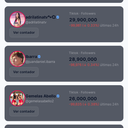
Tiktok · Followers
adrilatinatv🐾💞
29,900,000
@adrilatinatv
-99,981 (↓ 0.33%)
últimas 24h
Ver contador
Tiktok · Followers
Ibarra
28,900,000
@juandaniel.ibarra
-98,976 (↓ 0.34%)
últimas 24h
Ver contador
Tiktok · Followers
Gemelas Abello
26,000,000
@gemelasabello2
-99,635 (↓ 0.38%)
últimas 24h
Ver contador