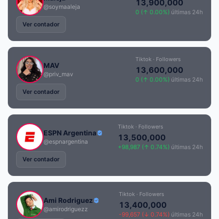
13,900,000
@soymaaleja
0 (↑ 0.00%)
últimas 24h
Ver contador
Tiktok · Followers
MAV
13,600,000
@priv_mav
0 (↑ 0.00%)
últimas 24h
Ver contador
Tiktok · Followers
ESPN Argentina
13,500,000
@espnargentina
+98,987 (↑ 0.74%)
últimas 24h
Ver contador
Tiktok · Followers
Ami Rodriguez
13,400,000
@amirodriguezz
-99,657 (↓ 0.74%)
últimas 24h