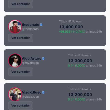
Ver contador
Tiktok · Followers
thedonato
13,400,000
@thedonato
+98,936 (↑ 0.74%)
últimas 24h
Ver contador
Tiktok · Followers
Aldo Arturo
13,300,000
@soyaldooo
0 (↑ 0.00%)
últimas 24h
Ver contador
Tiktok · Followers
VladK.Ruso
13,200,000
@vladk.ruso
0 (↑ 0.00%)
últimas 24h
Ver contador