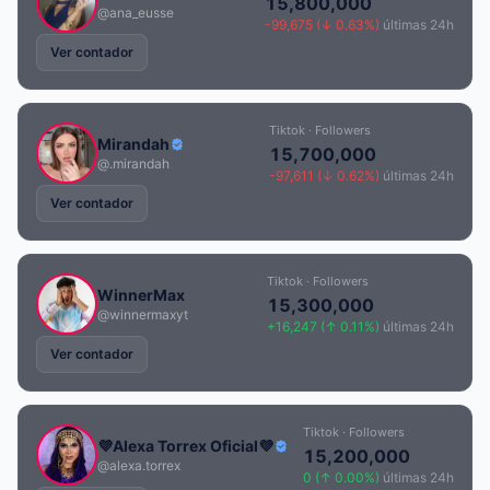
15,800,000
@ana_eusse
-99,675 (↓ 0.63%)
últimas 24h
Ver contador
Tiktok · Followers
Mirandah
15,700,000
@.mirandah
-97,611 (↓ 0.62%)
últimas 24h
Ver contador
Tiktok · Followers
WinnerMax
15,300,000
@winnermaxyt
+16,247 (↑ 0.11%)
últimas 24h
Ver contador
Tiktok · Followers
💜Alexa Torrex Oficial💜
15,200,000
@alexa.torrex
0 (↑ 0.00%)
últimas 24h