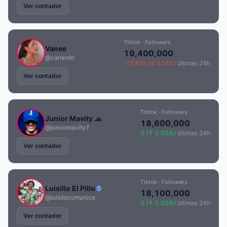
Ver contador
Tiktok · Followers
Vanee
19,400,000
@vanerdd
-27,458 (↓ 0.14%)
últimas 24h
Ver contador
Tiktok · Followers
Junior Mavity 🧢
18,600,000
@juniormavity7
0 (↑ 0.00%)
últimas 24h
Ver contador
Tiktok · Followers
Luisillo El Pillo
18,100,000
@luisitocomunica
0 (↑ 0.00%)
últimas 24h
Ver contador