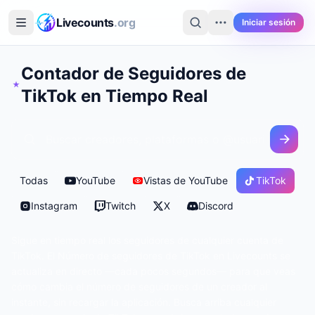
Saltar al contenido principal
Livecounts
.org
Iniciar sesión
Contador de Seguidores de
TikTok en Tiempo Real
Todas
YouTube
Vistas de YouTube
TikTok
Instagram
Twitch
X
Discord
Sigue en tiempo real los seguidores de cualquier cuenta de
TikTok. El Número de seguidores de TikTok en Livecounts se
actualiza en directo —cada pocos segundos— para que veas
cómo cambia el número de seguidores de un creador al
instante, sin recargar la aplicación. Busca arriba cualquier