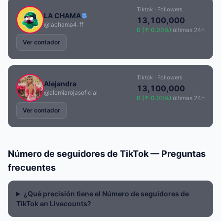
Tiktok · Followers
LA CHAMA
13,100,000
@lachama4_ff
0 (↑ 0.00%)
últimas 24h
Ver contador
Tiktok · Followers
Alejandra
13,100,000
@alemiarojasoficial
0 (↑ 0.00%)
últimas 24h
Ver contador
Número de seguidores de TikTok — Preguntas
frecuentes
¿Qué precisión tiene el Número de seguidores de
TikTok en Livecounts?