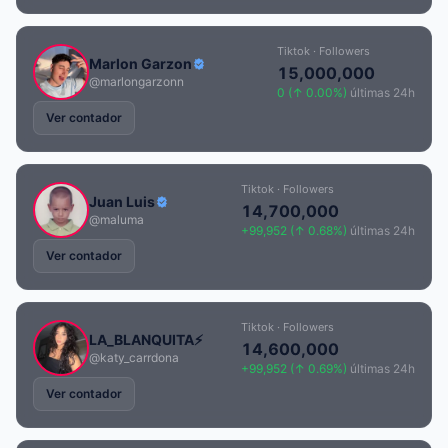
Tiktok · Followers
Marlon Garzon
15,000,000
@marlongarzonn
0 (↑ 0.00%)
últimas 24h
Ver contador
Tiktok · Followers
Juan Luis
14,700,000
@maluma
+99,952 (↑ 0.68%)
últimas 24h
Ver contador
Tiktok · Followers
LA_BLANQUITA⚡️
14,600,000
@katy_carrdona
+99,952 (↑ 0.69%)
últimas 24h
Ver contador