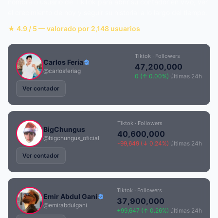
nombre o usuario de TikTok para abrir su contador en vivo, ver
el crecimiento de hoy y seguir su historial a lo largo del tiempo.
★ 4.9 / 5 — valorado por 2,148 usuarios
Tiktok · Followers
Carlos Feria
47,200,000
@carlosferiag
0 (↑ 0.00%)
últimas 24h
Ver contador
Tiktok · Followers
BigChungus
40,600,000
@bigchungus_oficial
-99,649 (↓ 0.24%)
últimas 24h
Ver contador
Tiktok · Followers
Emir Abdul Gani
37,900,000
@emirabdulgani
+99,647 (↑ 0.26%)
últimas 24h