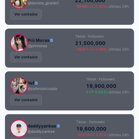
22,100,000
@daniela_giraldo1
-99,680 (↓ 0.45%)
últimas 24h
Ver contador
Tiktok · Followers
Prii Moraa
21,500,000
@priimoraa
-99,677 (↓ 0.46%)
últimas 24h
Ver contador
Tiktok · Followers
Yef
19,900,000
@yefersoncossio
0 (↑ 0.00%)
últimas 24h
Ver contador
Tiktok · Followers
daddyyankee
19,600,000
@daddyyankee
-99,619 (↓ 0.51%)
últimas 24h