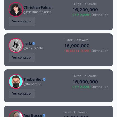
Tiktok · Followers
Christian Fabian
16,200,000
@christianfabiannn
0 (↑ 0.00%)
últimas 24h
Ver contador
Tiktok · Followers
naiki
16,000,000
@nicki.nicole
-16,655 (↓ 0.10%)
últimas 24h
Ver contador
Tiktok · Followers
Thebentist
16,000,000
@thebentist
0 (↑ 0.00%)
últimas 24h
Ver contador
Tiktok · Followers
Ana Eusse