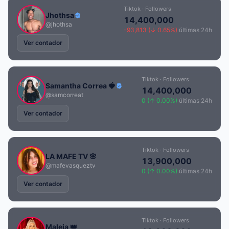
Tiktok · Followers
Jhothsa
14,400,000
@jhothsa
-93,813 (↓ 0.65%)
últimas 24h
Ver contador
Tiktok · Followers
Samantha Correa 🍓
14,400,000
@samcorreat
0 (↑ 0.00%)
últimas 24h
Ver contador
Tiktok · Followers
LA MAFE TV 🌸
13,900,000
@mafevasqueztv
0 (↑ 0.00%)
últimas 24h
Ver contador
Tiktok · Followers
Maleja 👑