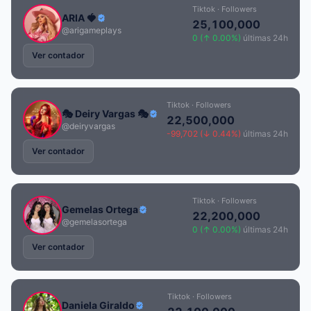
Tiktok · Followers
ARIA 🍓
25,100,000
@arigameplays
0 (↑ 0.00%)
últimas 24h
Ver contador
Tiktok · Followers
🎭 Deiry Vargas 🎭
22,500,000
@deiryvargas
-99,702 (↓ 0.44%)
últimas 24h
Ver contador
Tiktok · Followers
Gemelas Ortega
22,200,000
@gemelasortega
0 (↑ 0.00%)
últimas 24h
Ver contador
Tiktok · Followers
Daniela Giraldo