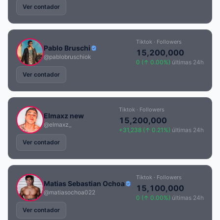
Ver contador
Tiktok · Followers
Pablo Bruschi
15,200,000
@pablobruschiok
0 (↑ 0.00%)
últimas 24h
Ver contador
Tiktok · Followers
Elmaxz new
15,200,000
@elmaxz_
+31,238 (↑ 0.21%)
últimas 24h
Ver contador
Tiktok · Followers
Matias Sebastian Ochoa
15,100,000
@matiasochoa022
0 (↑ 0.00%)
últimas 24h
Ver contador