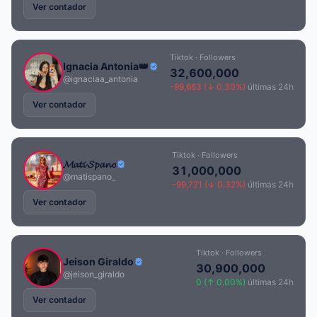
Ver contador
Tiktok · Followers
Ignacia Antonia👑
32,600,000
@ignaciaa_antonia
-99,663 (↓ 0.30%)
últimas 24h
Ver contador
Tiktok · Followers
𝓜𝓪𝓽𝓲 𝓢𝓹𝓪𝓷𝓸
31,000,000
@matispano_
-99,721 (↓ 0.32%)
últimas 24h
Ver contador
Tiktok · Followers
Jeison Giraldo
30,900,000
@jeison_giraldo
0 (↑ 0.00%)
últimas 24h
Ver contador