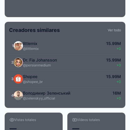
Creadores similares
Ver todo
littlemix
15.99M
1
@littlemix
+0
Dr. Fia Johansson
15.99M
2
@persianmedium
+0
Shopee
15.99M
3
@shopee_br
+0
Володимир Зеленський
16M
4
@zelenskyy_official
+0
Vistas totales
Vídeos totales
—
—