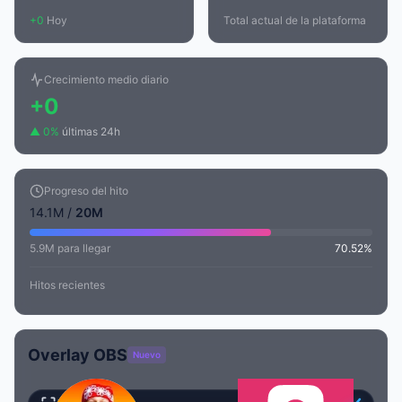
+0
Hoy
Total actual de la plataforma
Crecimiento medio diario
+0
▲ 0%
últimas 24h
Progreso del hito
14.1M /
20M
5.9M para llegar
70.52%
Hitos recientes
Overlay OBS
Nuevo