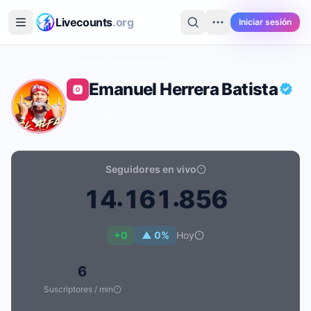
Saltar al contenido principal
Livecounts
.org
Iniciar sesión
Inicio
›
Instagram
›
Emanuel Herrera Batista
Emanuel Herrera Batista
@elalfaeljefe
·
Music
·
DO
Seguidores en vivo
.
.
1
4
1
6
1
8
5
6
Recuento de seguidores en vivo de Emanuel Herrera Bat
+0
▲ 0%
Hoy
6
Suscriptores / min