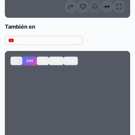
También en
YouTube
@elalfaeljefetv
· 11M
1H
24H
7D
30D
ALL