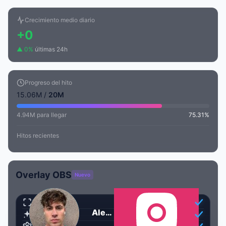
Crecimiento medio diario
+0
▲ 0%
últimas 24h
Progreso del hito
15.06M /
20M
4.94M para llegar
75.31%
Hitos recientes
Overlay OBS
Nuevo
Transparente
Alejo Igoa
Animado