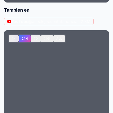
También en
YouTube
@asbelejocuentafanoficial
· 2.3M
1H
24H
7D
30D
ALL