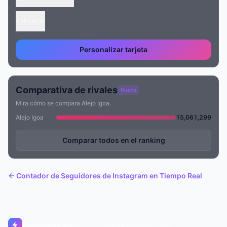
Insertar
Personalizar tarjeta
Comparativa de rivales
Nuevo
Mira cómo se compara Alejo Igoa.
Alejo Igoa
15,061,299
Comparar todos en el ranking
← Contador de Seguidores de Instagram en Tiempo Real
Livecounts.org
© 2017–2026 Livecounts.org