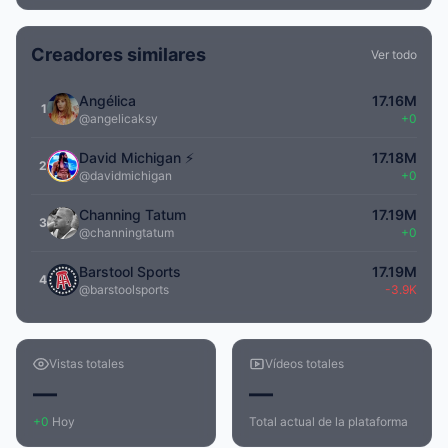
Creadores similares
Ver todo
Angélica
17.16M
1
@angelicaksy
+0
David Michigan ⚡️
17.18M
2
@davidmichigan
+0
Channing Tatum
17.19M
3
@channingtatum
+0
Barstool Sports
17.19M
4
@barstoolsports
-3.9K
Vistas totales
Vídeos totales
—
—
+0
Hoy
Total actual de la plataforma