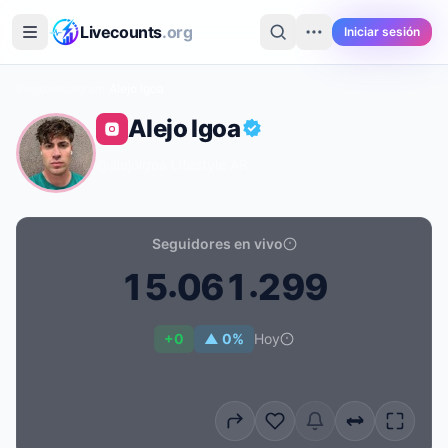
Saltar al contenido principal
Livecounts
.org
Iniciar sesión
Inicio
›
Instagram
›
Alejo Igoa
Alejo Igoa
@alejoigoa
·
Lifestyle
·
AR
Seguidores en vivo
.
.
1
5
0
6
1
2
9
9
Recuento de seguidores en vivo de Alejo Igoa: 15.061.
+0
▲ 0%
Hoy