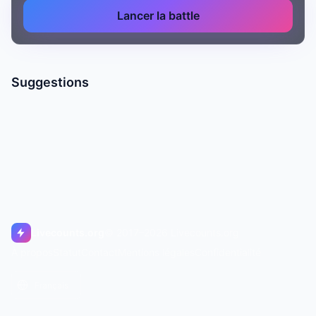
Lancer la battle
Suggestions
Livecounts.org
© 2017–2026 Livecounts.org
À propos
Statut
Contact
Mentions légales
Confidentialité