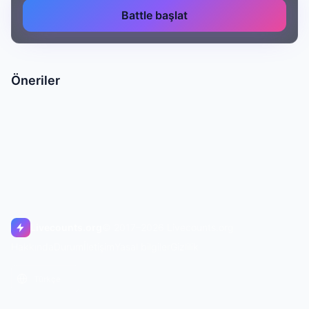
Battle başlat
Öneriler
Livecounts.org
© 2017–2026 Livecounts.org
Hakkında
Durum
İletişim
Yasal bilgiler
Gizlilik