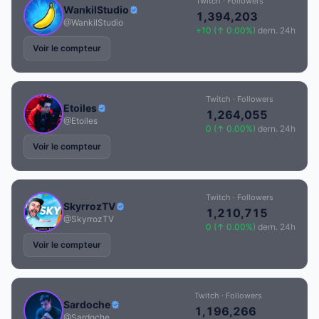
Twitch · Followers
WankilStudio
1,394,203
@WankilStudio
+10 (↑ 0.00%)
dern. 24h
Voir le compteur
Twitch · Followers
Etoiles
1,264,055
@Etoiles
0 (↑ 0.00%)
dern. 24h
Voir le compteur
Twitch · Followers
SkyrrozTV
1,210,715
@SkyrrozTV
0 (↑ 0.00%)
dern. 24h
Voir le compteur
Twitch · Followers
Sardoche
1,196,266
@Sardoche