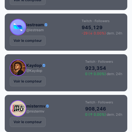
Twitch · Followers
lestream
945,129
@lestream
-29 (↓ 0.00%)
dern. 24h
Voir le compteur
Twitch · Followers
Kaydop
923,354
@Kaydop
0 (↑ 0.00%)
dern. 24h
Voir le compteur
Twitch · Followers
mistermv
908,246
@mistermv
0 (↑ 0.00%)
dern. 24h
Voir le compteur