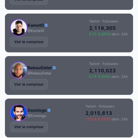
Twitch · Followers
Kamet0
2,119,305
@Kamet0
0 (↑ 0.00%)
dern. 24h
Voir le compteur
Twitch · Followers
RebeuDeter
2,110,023
@RebeuDeter
0 (↑ 0.00%)
dern. 24h
Voir le compteur
Twitch · Followers
Domingo
2,015,613
@Domingo
-22 (↓ 0.00%)
dern. 24h
Voir le compteur