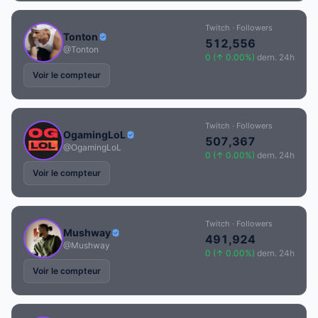
Twitch · Followers
Tonton
512,556
@Tonton
0 (↑ 0.00%)
dern. 24h
Voir le compteur
Twitch · Followers
OgamingLoL
507,367
@OgamingLoL
0 (↑ 0.00%)
dern. 24h
Voir le compteur
Twitch · Followers
Mushway
491,924
@Mushway
0 (↑ 0.00%)
dern. 24h
Voir le compteur