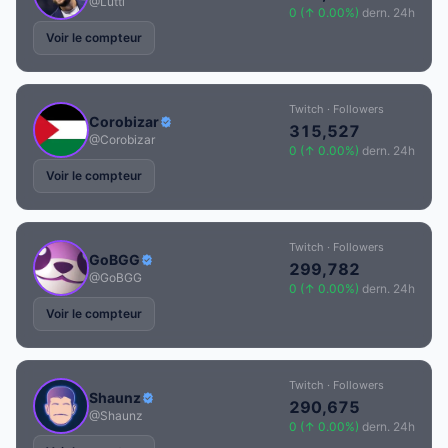
@Lutti
0 (↑ 0.00%)
dern. 24h
Voir le compteur
Twitch · Followers
Corobizar
315,527
@Corobizar
0 (↑ 0.00%)
dern. 24h
Voir le compteur
Twitch · Followers
GoBGG
299,782
@GoBGG
0 (↑ 0.00%)
dern. 24h
Voir le compteur
Twitch · Followers
Shaunz
290,675
@Shaunz
0 (↑ 0.00%)
dern. 24h