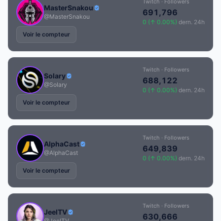
Twitch · Followers
MasterSnakou
691,796
@MasterSnakou
0 (↑ 0.00%)
dern. 24h
Voir le compteur
Twitch · Followers
Solary
688,122
@Solary
0 (↑ 0.00%)
dern. 24h
Voir le compteur
Twitch · Followers
AlphaCast
649,839
@AlphaCast
0 (↑ 0.00%)
dern. 24h
Voir le compteur
Twitch · Followers
JeelTV
630,666
@JeelTV