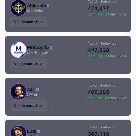
Twitch · Followers
Alderiate
474,677
@Alderiate
0 (↑ 0.00%)
dern. 24h
Voir le compteur
Twitch · Followers
MrBboy45
447,538
@MrBboy45
0 (↑ 0.00%)
dern. 24h
Voir le compteur
Twitch · Followers
Xari
406,295
@Xari
0 (↑ 0.00%)
dern. 24h
Voir le compteur
Twitch · Followers
Lutti
367,118