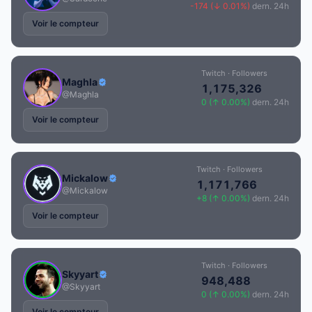
-174 (↓ 0.01%)
dern. 24h
Voir le compteur
Twitch · Followers
Maghla
1,175,326
@Maghla
0 (↑ 0.00%)
dern. 24h
Voir le compteur
Twitch · Followers
Mickalow
1,171,766
@Mickalow
+8 (↑ 0.00%)
dern. 24h
Voir le compteur
Twitch · Followers
Skyyart
948,488
@Skyyart
0 (↑ 0.00%)
dern. 24h
Voir le compteur