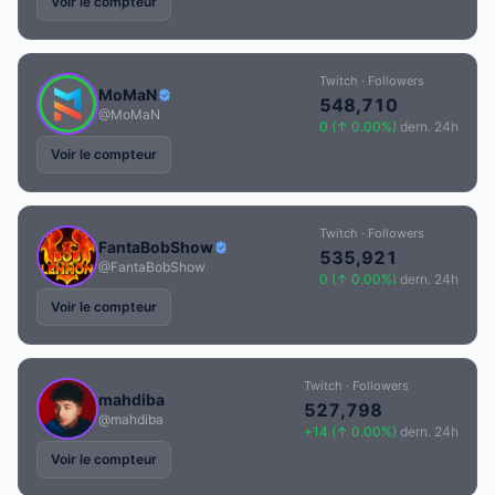
Voir le compteur
Twitch · Followers
MoMaN
548,710
@MoMaN
0 (↑ 0.00%)
dern. 24h
Voir le compteur
Twitch · Followers
FantaBobShow
535,921
@FantaBobShow
0 (↑ 0.00%)
dern. 24h
Voir le compteur
Twitch · Followers
mahdiba
527,798
@mahdiba
+14 (↑ 0.00%)
dern. 24h
Voir le compteur