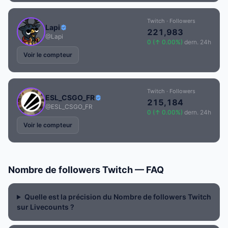
Twitch · Followers
Lapi
221,983
@Lapi
0 (↑ 0.00%)
dern. 24h
Voir le compteur
Twitch · Followers
ESL_CSGO_FR
215,184
@ESL_CSGO_FR
0 (↑ 0.00%)
dern. 24h
Voir le compteur
Nombre de followers Twitch — FAQ
Quelle est la précision du Nombre de followers Twitch
sur Livecounts ?