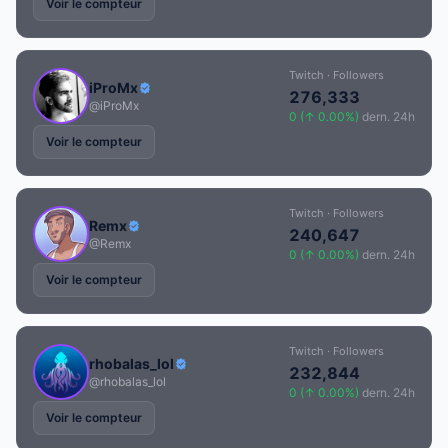
Voir le compteur
Twitch · Followers
iProMx
276,333
@iProMx
0 (↑ 0.00%)
dern. 24h
Voir le compteur
Twitch · Followers
Remx
240,647
@Remx
0 (↑ 0.00%)
dern. 24h
Voir le compteur
Twitch · Followers
rhobalas_lol
232,844
@rhobalas_lol
0 (↑ 0.00%)
dern. 24h
Voir le compteur