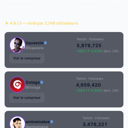
identifiant Twitch ci-dessus pour ouvrir son compteur en direct,
voir la croissance du jour et suivre son historique au fil du
temps.
★ 4.9 / 5 — noté par 2,148 utilisateurs
Twitch · Followers
Squeezie
5,879,725
@Squeezie
+932 (↑ 0.02%)
dern. 24h
Voir le compteur
Twitch · Followers
Gotaga
4,659,420
@Gotaga
+204 (↑ 0.00%)
dern. 24h
Voir le compteur
Twitch · Followers
aminematue
3,476,221
@aminematue