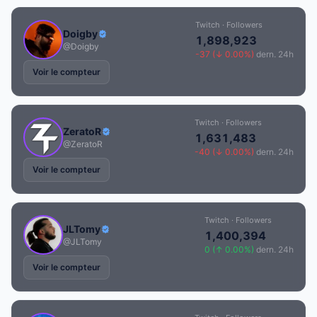
Twitch · Followers
Doigby
1,898,923
@Doigby
-37 (↓ 0.00%)
dern. 24h
Voir le compteur
Twitch · Followers
ZeratoR
1,631,483
@ZeratoR
-40 (↓ 0.00%)
dern. 24h
Voir le compteur
Twitch · Followers
JLTomy
1,400,394
@JLTomy
0 (↑ 0.00%)
dern. 24h
Voir le compteur