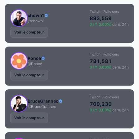
Twitch · Followers
chowh1
883,559
@chowh1
0 (↑ 0.00%)
dern. 24h
Voir le compteur
Twitch · Followers
Ponce
781,581
@Ponce
0 (↑ 0.00%)
dern. 24h
Voir le compteur
Twitch · Followers
BruceGrannec
709,230
@BruceGrannec
0 (↑ 0.00%)
dern. 24h
Voir le compteur