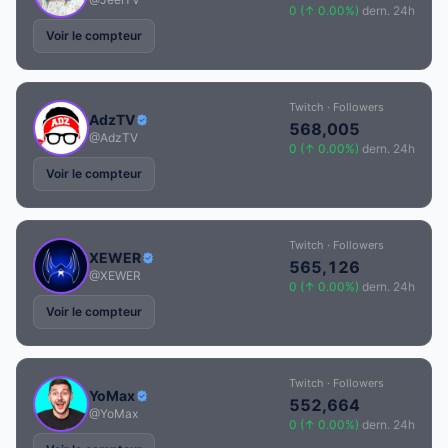
0 (↑ 0.00%)
dern. 24h
Voir le compteur
Twitch · Followers
AdzTV
568,005
@AdzTV
0 (↑ 0.00%)
dern. 24h
Voir le compteur
Twitch · Followers
XEWER
565,126
@XEWER
0 (↑ 0.00%)
dern. 24h
Voir le compteur
Twitch · Followers
YoMax
552,664
@YoMax
0 (↑ 0.00%)
dern. 24h