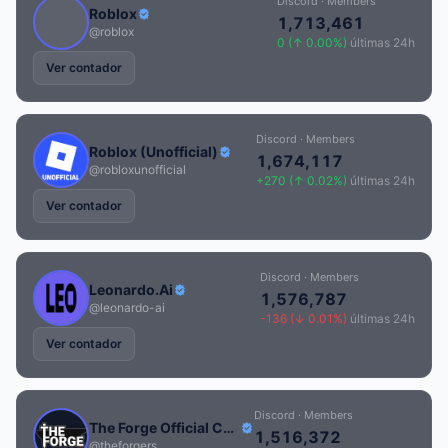
Discord · Members
Roblox
1,713,461
@roblox
0 (↑ 0.00%)
últimas 24h
Ver contador
Discord · Members
Roblox (Unofficial)
1,674,117
@robloxunofficial
+270 (↑ 0.02%)
últimas 24h
Ver contador
Discord · Members
Leonardo.Ai
1,576,787
@leonardo-ai
-136 (↓ 0.01%)
últimas 24h
Ver contador
Discord · Members
The Forge Official Community
1,516,372
@theforgers