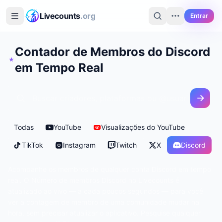
Ir para o conteúdo principal
Livecounts
.org
Entrar
Contador de Membros do Discord
em Tempo Real
Todas
YouTube
Visualizações do YouTube
TikTok
Instagram
Twitch
X
Discord
Acompanhe os membros de qualquer conta Discord em tempo
real. O Número de membros Discord no Livecounts é
atualizado ao vivo — a cada poucos segundos — para você
ver a contagem de membro de uma comunidade mudar na
hora, sem precisar atualizar o aplicativo. Pesquise qualquer