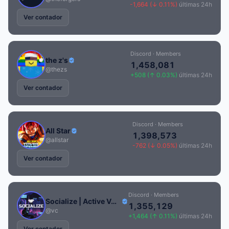
-1,664 (↓ 0.11%)
últimas 24h
Ver contador
Discord · Members
the z's
1,458,081
@thezs
+508 (↑ 0.03%)
últimas 24h
Ver contador
Discord · Members
All Star
1,398,573
@allstar
-762 (↓ 0.05%)
últimas 24h
Ver contador
Discord · Members
Socialize | Active VC Server • Hangout • Voice Chat • Call • Social • Chill • Anime • Memes • Emojis
1,355,129
@vc
+1,464 (↑ 0.11%)
últimas 24h
Ver contador