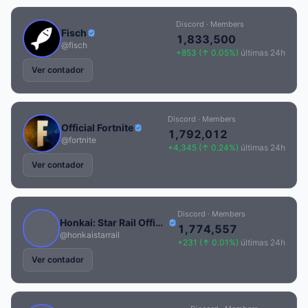
Discord · Members
Fisch
1,833,500
@fisch
+853 (↑ 0.05%)
últimas 24h
Ver contador
Discord · Members
Official Fortnite
1,792,012
@fortnite
+4,345 (↑ 0.24%)
últimas 24h
Ver contador
Discord · Members
Honkai: Star Rail Official
1,774,557
@honkaistarrail
+231 (↑ 0.01%)
últimas 24h
Ver contador