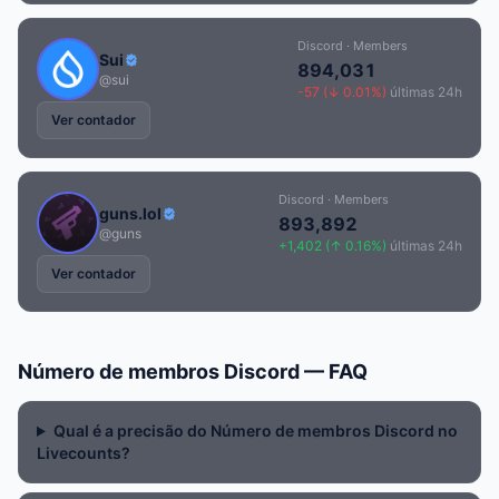
Discord · Members
Sui
894,031
@sui
-57 (↓ 0.01%)
últimas 24h
Ver contador
Discord · Members
guns.lol
893,892
@guns
+1,402 (↑ 0.16%)
últimas 24h
Ver contador
Número de membros Discord — FAQ
Qual é a precisão do Número de membros Discord no
Livecounts?