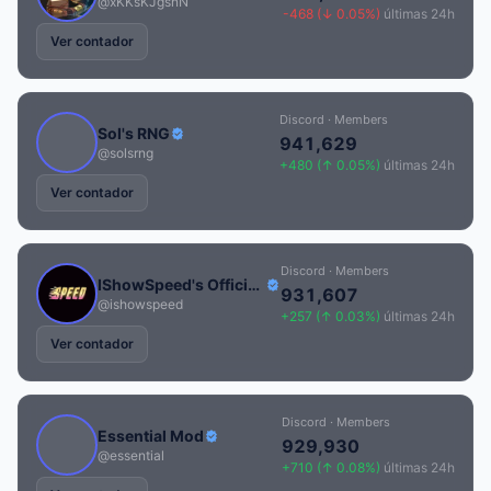
@xKKsKJgsnN
-468 (↓ 0.05%)
últimas 24h
Ver contador
Discord · Members
Sol's RNG
941,629
@solsrng
+480 (↑ 0.05%)
últimas 24h
Ver contador
Discord · Members
IShowSpeed's Official Discord
931,607
@ishowspeed
+257 (↑ 0.03%)
últimas 24h
Ver contador
Discord · Members
Essential Mod
929,930
@essential
+710 (↑ 0.08%)
últimas 24h