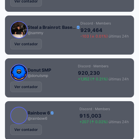
Ver contador
Discord · Members
Steal a Brainrot: Base Finder & Admin Abuse
929,464
@sammy
-103 (↓ 0.01%)
últimas 24h
Ver contador
Discord · Members
Donut SMP
920,230
@donutsmp
+1,952 (↑ 0.21%)
últimas 24h
Ver contador
Discord · Members
Rainbow 6
915,003
@rainbow6
+207 (↑ 0.02%)
últimas 24h
Ver contador