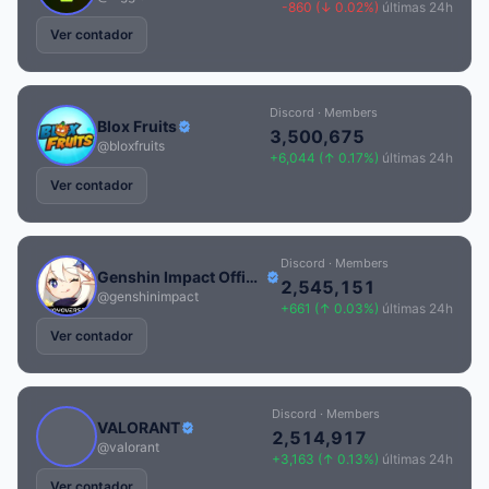
-860 (↓ 0.02%)
últimas 24h
Ver contador
Discord · Members
Blox Fruits
3,500,675
@bloxfruits
+6,044 (↑ 0.17%)
últimas 24h
Ver contador
Discord · Members
Genshin Impact Official
2,545,151
@genshinimpact
+661 (↑ 0.03%)
últimas 24h
Ver contador
Discord · Members
VALORANT
2,514,917
@valorant
+3,163 (↑ 0.13%)
últimas 24h
Ver contador