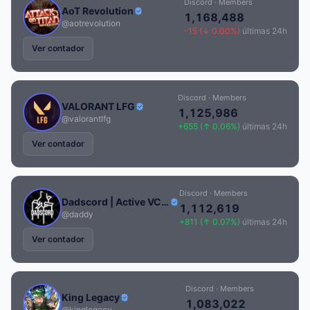
Discord · Members
AoT Revolution
1,168,488
@aotrevolution
-15 (↓ 0.00%)
últimas 24h
Ver contador
Discord · Members
VALORANT LFG
1,125,986
@valorantlfg
+655 (↑ 0.06%)
últimas 24h
Ver contador
Discord · Members
Dadscord | Active VC Discord • SFW • Anime • Chill • Social • Emojis • VC • egirl • 100+ GUILD TAG
1,112,619
@daddy
+811 (↑ 0.07%)
últimas 24h
Ver contador
Discord · Members
King Legacy
1,083,022
@kinglegacy