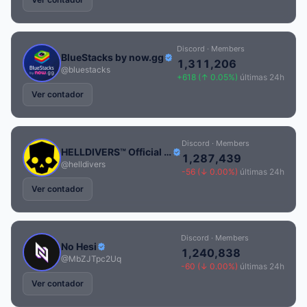
Discord · Members
BlueStacks by now.gg
1,311,206
@bluestacks
+618 (↑ 0.05%)
últimas 24h
Ver contador
Discord · Members
HELLDIVERS™ Official Discord
1,287,439
@helldivers
-56 (↓ 0.00%)
últimas 24h
Ver contador
Discord · Members
No Hesi
1,240,838
@MbZJTpc2Uq
-60 (↓ 0.00%)
últimas 24h
Ver contador