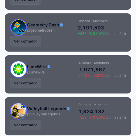
Discord · Members
Geometry Dash
2,191,503
@geometrydash
+886 (↑ 0.04%)
últimas 24h
Ver contador
Discord · Members
LimeWire
1,971,867
@limewire
-173 (↓ 0.01%)
últimas 24h
Ver contador
Discord · Members
Volleyball Legends
1,924,182
@volleyballlegends
-528 (↓ 0.03%)
últimas 24h
Ver contador