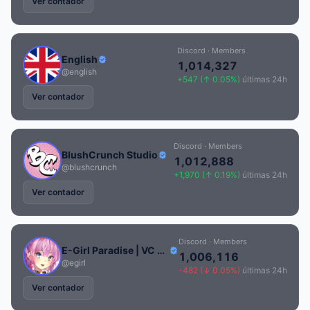
Ver contador
Discord · Members
English
1,014,327
@english
+547 (↑ 0.05%)
últimas 24h
Ver contador
Discord · Members
BlushCrunch Studio
1,012,888
@blushcrunch
+1,970 (↑ 0.19%)
últimas 24h
Ver contador
Discord · Members
E-Girl Paradise | VC • Social • Emotes • Nitro • Gaming • Memes • Call • Chill • Anime
1,006,116
@egirl
-482 (↓ 0.05%)
últimas 24h
Ver contador