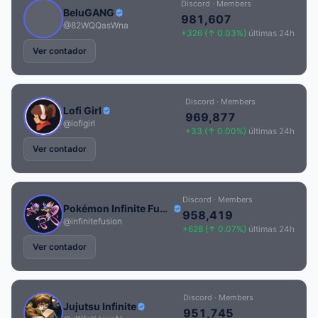
Discord · Members
BeluGANG
981,607
@82WQQasWna
+326 (↑ 0.03%)
últimas 24h
Ver contador
Discord · Members
Lofi Girl
969,877
@lofigirl
+33 (↑ 0.00%)
últimas 24h
Ver contador
Discord · Members
Pokémon Infinite Fusion
958,419
@infinitefusion
+628 (↑ 0.07%)
últimas 24h
Ver contador
Discord · Members
Jujutsu Infinite
951,745