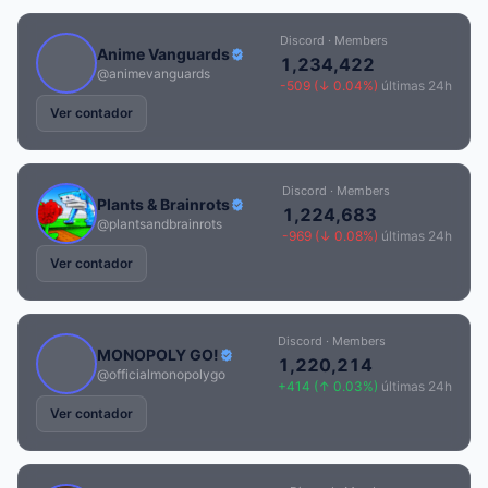
Discord · Members
Anime Vanguards
1,234,422
@animevanguards
-509 (↓ 0.04%)
últimas 24h
Ver contador
Discord · Members
Plants & Brainrots
1,224,683
@plantsandbrainrots
-969 (↓ 0.08%)
últimas 24h
Ver contador
Discord · Members
MONOPOLY GO!
1,220,214
@officialmonopolygo
+414 (↑ 0.03%)
últimas 24h
Ver contador