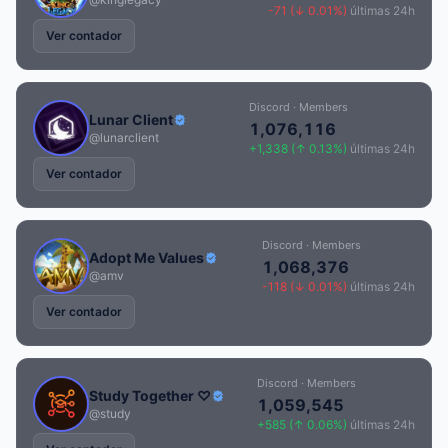
-71 (↓ 0.01%)
últimas 24h
Ver contador
Discord · Members
Lunar Client
1,076,116
@lunarclient
+1,338 (↑ 0.13%)
últimas 24h
Ver contador
Discord · Members
Adopt Me Values
1,068,376
@amv
-118 (↓ 0.01%)
últimas 24h
Ver contador
Discord · Members
Study Together ♡
1,059,545
@study
+585 (↑ 0.06%)
últimas 24h