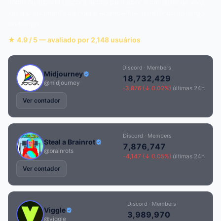
nome ou @perfil Discord acima para abrir o contador ao vivo,
ver o crescimento de hoje e acompanhar o histórico ao longo
do tempo.
★ 4.9 / 5 — avaliado por 2,148 usuários
Discord · Members
Midjourney
18,732,429
@midjourney
-3,876 (↓ 0.02%)
últimas 24h
Ver contador
Discord · Members
Steal a Brainrot
7,876,747
@brainrots
-4,147 (↓ 0.05%)
últimas 24h
Ver contador
Discord · Members
Viggle
3,989,970
@viggle