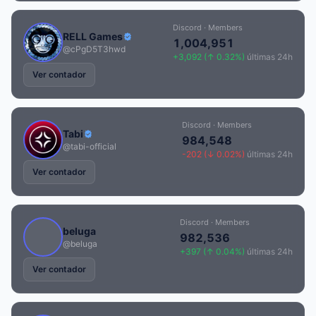
Discord · Members
RELL Games
1,004,951
@cPgD5T3hwd
+3,092 (↑ 0.32%)
últimas 24h
Ver contador
Discord · Members
Tabi
984,548
@tabi-official
-202 (↓ 0.02%)
últimas 24h
Ver contador
Discord · Members
beluga
982,536
@beluga
+397 (↑ 0.04%)
últimas 24h
Ver contador