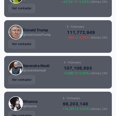
+47,341 (↑ 0.04%)
últimas 24h
Ver contador
X · Followers
Donald Trump
111,772,949
@realDonaldTrump
-655 (↓ 0.00%)
últimas 24h
Ver contador
X · Followers
Narendra Modi
107,106,693
@narendramodi
+2,982 (↑ 0.00%)
últimas 24h
Ver contador
X · Followers
Rihanna
98,203,148
@rihanna
+14,741 (↑ 0.01%)
últimas 24h
Ver contador