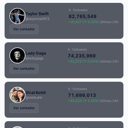
X · Followers
Taylor Swift
82,765,549
@taylorswift13
+41,427 (↑ 0.05%)
últimas 24h
Ver contador
X · Followers
Lady Gaga
74,235,969
@ladygaga
+32,372 (↑ 0.04%)
últimas 24h
Ver contador
X · Followers
Virat Kohli
71,699,013
@imVkohli
+45,223 (↑ 0.06%)
últimas 24h
Ver contador