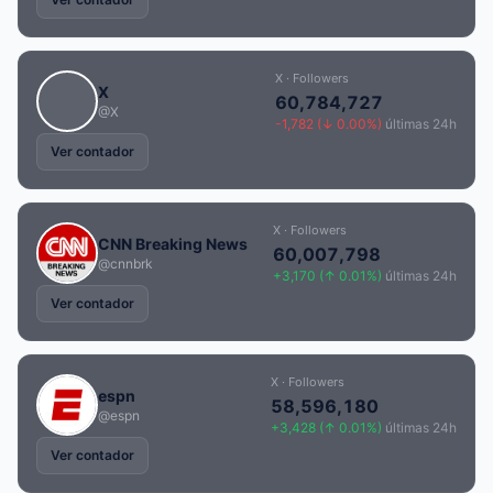
X · Followers
X
60,784,727
@X
-1,782 (↓ 0.00%)
últimas 24h
Ver contador
X · Followers
CNN Breaking News
60,007,798
@cnnbrk
+3,170 (↑ 0.01%)
últimas 24h
Ver contador
X · Followers
espn
58,596,180
@espn
+3,428 (↑ 0.01%)
últimas 24h
Ver contador