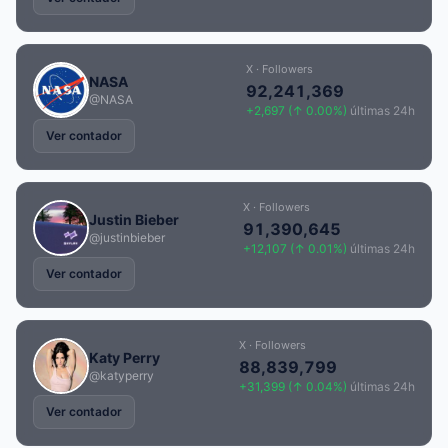
X · Followers
NASA
92,241,369
@NASA
+2,697 (↑ 0.00%)
últimas 24h
Ver contador
X · Followers
Justin Bieber
91,390,645
@justinbieber
+12,107 (↑ 0.01%)
últimas 24h
Ver contador
X · Followers
Katy Perry
88,839,799
@katyperry
+31,399 (↑ 0.04%)
últimas 24h
Ver contador