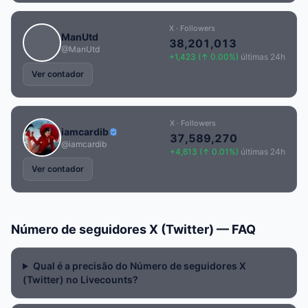
X · Followers
ManUtd
38,201,013
@ManUtd
+1,423 (↑ 0.00%)
últimas 24h
Ver contador
X · Followers
iamcardib
37,589,270
@iamcardib
+4,613 (↑ 0.01%)
últimas 24h
Ver contador
Número de seguidores X (Twitter) — FAQ
Qual é a precisão do Número de seguidores X
(Twitter) no Livecounts?