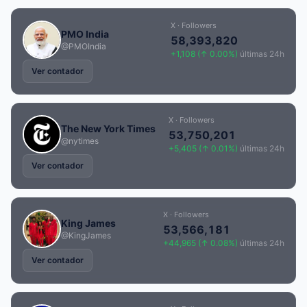
X · Followers
PMO India
58,393,820
@PMOIndia
+1,108 (↑ 0.00%)
últimas 24h
Ver contador
X · Followers
The New York Times
53,750,201
@nytimes
+5,405 (↑ 0.01%)
últimas 24h
Ver contador
X · Followers
King James
53,566,181
@KingJames
+44,965 (↑ 0.08%)
últimas 24h
Ver contador