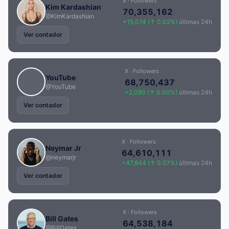
X · Followers
Kim Kardashian
70,355,162
@KimKardashian
+15,074 (↑ 0.02%)
últimas 24h
Ver contador
X · Followers
YouTube
68,750,437
@YouTube
+2,080 (↑ 0.00%)
últimas 24h
Ver contador
X · Followers
Neymar Jr
64,610,111
@neymarjr
+47,844 (↑ 0.07%)
últimas 24h
Ver contador
X · Followers
Bill Gates
64,538,184
@BillGates