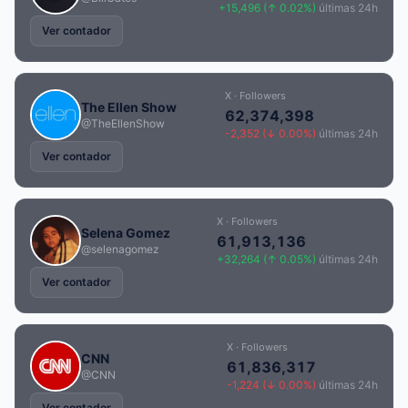
+15,496 (↑ 0.02%)
últimas 24h
Ver contador
X · Followers
The Ellen Show
62,374,398
@TheEllenShow
-2,352 (↓ 0.00%)
últimas 24h
Ver contador
X · Followers
Selena Gomez
61,913,136
@selenagomez
+32,264 (↑ 0.05%)
últimas 24h
Ver contador
X · Followers
CNN
61,836,317
@CNN
-1,224 (↓ 0.00%)
últimas 24h
Ver contador