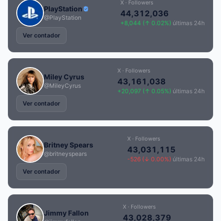
X · Followers
PlayStation
44,312,036
@PlayStation
+8,044 (↑ 0.02%)
últimas 24h
Ver contador
X · Followers
Miley Cyrus
43,161,038
@MileyCyrus
+20,097 (↑ 0.05%)
últimas 24h
Ver contador
X · Followers
Britney Spears
43,031,115
@britneyspears
-526 (↓ 0.00%)
últimas 24h
Ver contador
X · Followers
Jimmy Fallon
43,028,379