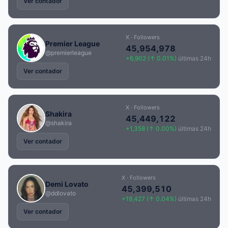
Ver contador
X · Followers
Premier League
45,954,978
@premierleague
+6,902 (↑ 0.01%)
últimas 24h
Ver contador
X · Followers
Shakira
45,449,122
@shakira
+1,358 (↑ 0.00%)
últimas 24h
Ver contador
X · Followers
Demi Lovato
45,399,510
@ddlovato
+19,427 (↑ 0.04%)
últimas 24h
Ver contador