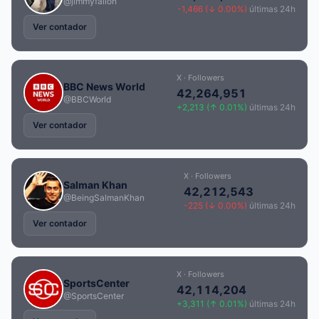
@jimmyfallon
-1,466 (↓ 0.00%)
últimas 24h
Ver contador
X · Followers
BBC News World
42,264,951
@BBCWorld
+2,213 (↑ 0.01%)
últimas 24h
Ver contador
X · Followers
Salman Khan
42,212,543
@BeingSalmanKhan
-225 (↓ 0.00%)
últimas 24h
Ver contador
X · Followers
SportsCenter
42,114,204
@SportsCenter
+3,311 (↑ 0.01%)
últimas 24h