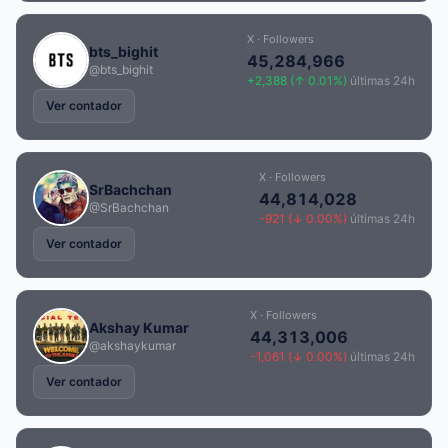
X · Followers
bts_bighit
45,284,966
@bts_bighit
+2,388 (↑ 0.01%)
últimas 24h
Ver contador
X · Followers
SrBachchan
44,814,028
@SrBachchan
-921 (↓ 0.00%)
últimas 24h
Ver contador
X · Followers
Akshay Kumar
44,313,006
@akshaykumar
-1,061 (↓ 0.00%)
últimas 24h
Ver contador