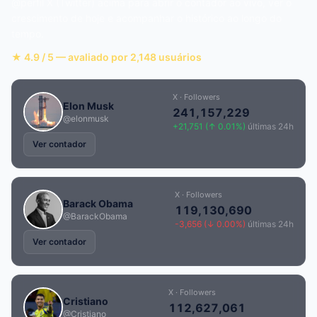
@perfil X (Twitter) acima para abrir o contador ao vivo, ver o
crescimento de hoje e acompanhar o histórico ao longo do
tempo.
★ 4.9 / 5 — avaliado por 2,148 usuários
X · Followers
Elon Musk
241,157,229
@elonmusk
+21,751 (↑ 0.01%)
últimas 24h
Ver contador
X · Followers
Barack Obama
119,130,690
@BarackObama
-3,656 (↓ 0.00%)
últimas 24h
Ver contador
X · Followers
Cristiano
112,627,061
@Cristiano