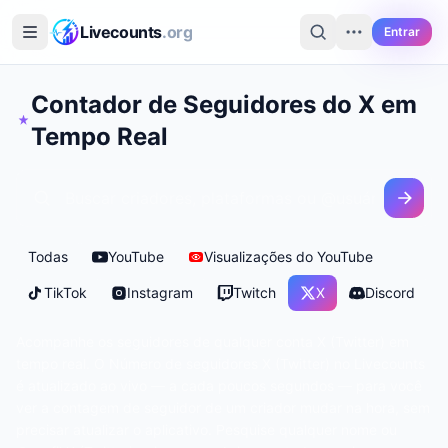
Ir para o conteúdo principal
Livecounts
.org
Entrar
Contador de Seguidores do X em
Tempo Real
Todas
YouTube
Visualizações do YouTube
TikTok
Instagram
Twitch
X
Discord
Acompanhe os seguidores de qualquer conta X (Twitter) em
tempo real. O Número de seguidores X (Twitter) no Livecounts
é atualizado ao vivo — a cada poucos segundos — para você
ver a contagem de seguidor de um criador mudar na hora, sem
precisar atualizar o aplicativo. Pesquise qualquer nome ou