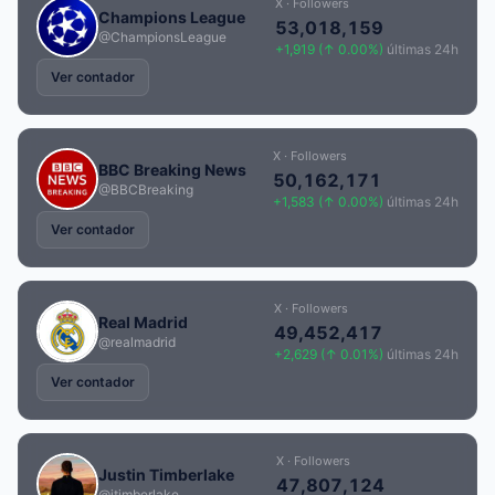
X · Followers
Champions League
53,018,159
@ChampionsLeague
+1,919 (↑ 0.00%)
últimas 24h
Ver contador
X · Followers
BBC Breaking News
50,162,171
@BBCBreaking
+1,583 (↑ 0.00%)
últimas 24h
Ver contador
X · Followers
Real Madrid
49,452,417
@realmadrid
+2,629 (↑ 0.01%)
últimas 24h
Ver contador
X · Followers
Justin Timberlake
47,807,124
@jtimberlake