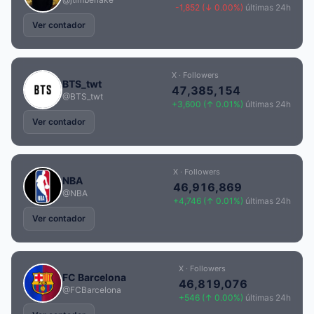
-1,852 (↓ 0.00%)
últimas 24h
Ver contador
X · Followers
BTS_twt
47,385,154
@BTS_twt
+3,600 (↑ 0.01%)
últimas 24h
Ver contador
X · Followers
NBA
46,916,869
@NBA
+4,746 (↑ 0.01%)
últimas 24h
Ver contador
X · Followers
FC Barcelona
46,819,076
@FCBarcelona
+546 (↑ 0.00%)
últimas 24h