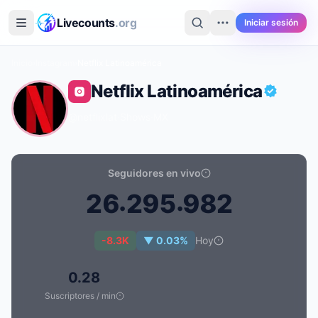
Saltar al contenido principal
Livecounts
.org
Iniciar sesión
Inicio
›
Instagram
›
Netflix Latinoamérica
Netflix Latinoamérica
@netflixlat
·
Shows
·
MX
Seguidores en vivo
.
.
2
6
2
9
5
9
8
2
Recuento de seguidores en vivo de Netflix Latinoamér
-8.3K
▼ 0.03%
Hoy
0.28
Suscriptores / min