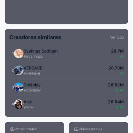
Creadores similares
Ver todo
Syahnaz Sadiqah
28.7M
1
@syahnazs
+0
VERSACE
28.73M
2
@versace
+0
Coldplay
28.82M
3
@coldplay
+2.7K
Alok
28.84M
4
@alok
+2.7K
Vistas totales
Vídeos totales