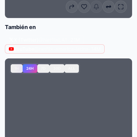
También en
X (Twitter)
@NetflixLAT
· 21M
YouTube
@netflix-america-latina
· 14M
1H
24H
7D
30D
ALL