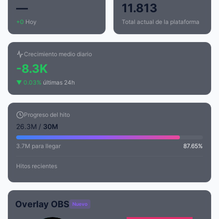
—
11.813
+0
Hoy
Total actual de la plataforma
Crecimiento medio diario
-8.3K
▼ 0.03%
últimas 24h
Progreso del hito
26.3M /
30M
3.7M para llegar
87.65%
Hitos recientes
Overlay OBS
Nuevo