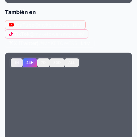
También en
YouTube
@myke-towers
· 15M
TikTok
@myketowersmtyk
· 4M
X (Twitter)
@MYKETOWERS
· 1.4M
1H
24H
7D
30D
ALL