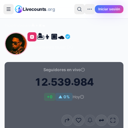
Saltar al contenido principal
Livecounts
.org
Iniciar sesión
Inicio
›
Instagram
›
🏝️👦🏾🐢
🏝️👦🏾🐢
@myketowers
·
Music
·
DO
Seguidores en vivo
.
.
1
2
5
3
9
9
8
4
Recuento de seguidores en vivo de 🏝️👦🏾🐢: 12.539.
+0
▲ 0%
Hoy