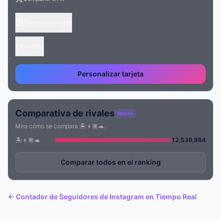
Compartir imagen
Insertar
Personalizar tarjeta
Comparativa de rivales
Nuevo
Mira cómo se compara 🏝️👦🏾🐢.
🏝️👦🏾🐢
12,539,984
Comparar todos en el ranking
← Contador de Seguidores de Instagram en Tiempo Real