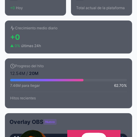
+0
Hoy
Total actual de la plataforma
Crecimiento medio diario
+0
▲ 0%
últimas 24h
Progreso del hito
12.54M /
20M
7.46M para llegar
62.70%
Hitos recientes
Overlay OBS
Nuevo