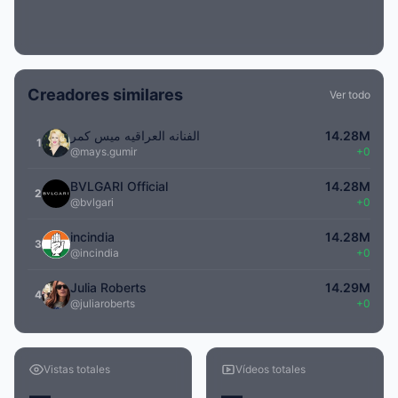
Creadores similares
Ver todo
الفنانه العراقيه ميس كمر
14.28M
1
@mays.gumir
+0
BVLGARI Official
14.28M
2
@bvlgari
+0
incindia
14.28M
3
@incindia
+0
Julia Roberts
14.29M
4
@juliaroberts
+0
Vistas totales
Vídeos totales
—
—