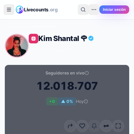
Saltar al contenido principal
Livecounts
.org
Iniciar sesión
Inicio
›
Instagram
›
Kim Shantal 🌹
Kim Shantal 🌹
@kimshantal
·
Music
·
MX
Seguidores en vivo
.
.
1
2
0
1
8
7
0
7
Recuento de seguidores en vivo de Kim Shantal 🌹: 12
+0
▲ 0%
Hoy