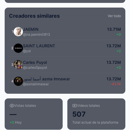
Creadores similares
Ver todo
JAEMIN
13.71M
1
@na.jaemin0813
+0
SAINT LAURENT
13.72M
2
@ysl
+0
Carles Puyol
13.72M
3
@carles5puyol
+0
أسما لمنور asma lmnawar
13.72M
4
@asmalmnawar
-41.7K
Vistas totales
Vídeos totales
—
507
+0
Hoy
Total actual de la plataforma