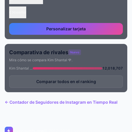
Insertar
Personalizar tarjeta
Comparativa de rivales
Nuevo
Mira cómo se compara Kim Shantal 🌹.
Kim Shantal 🌹
12,018,707
Comparar todos en el ranking
← Contador de Seguidores de Instagram en Tiempo Real
Livecounts.org
© 2017–2026 Livecounts.org