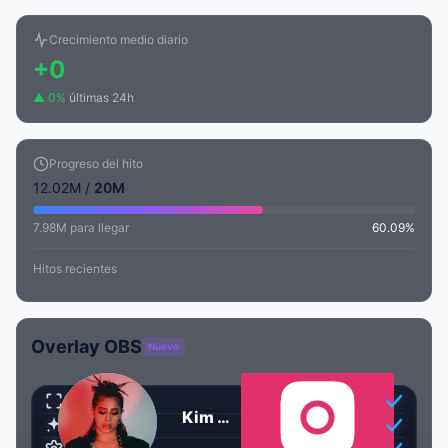
Crecimiento medio diario
+0
▲ 0%
últimas 24h
Progreso del hito
12.02M /
20M
7.98M para llegar
60.09%
Hitos recientes
Overlay OBS
Nuevo
Transparente
Kim Shantal 🌹
Animado