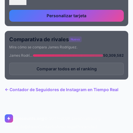
Personalizar tarjeta
Comparativa de rivales
Nuevo
Mira cómo se compara James Rodríguez.
James Rodríguez
50,309,582
Comparar todos en el ranking
← Contador de Seguidores de Instagram en Tiempo Real
Livecounts.org
© 2017–2026 Livecounts.org
Acerca de
Estado
Contacto
Aviso legal
Privacidad