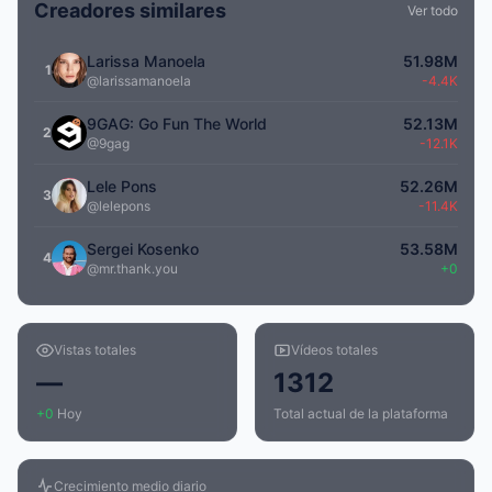
Creadores similares
Ver todo
Larissa Manoela
51.98M
1
@larissamanoela
-4.4K
9GAG: Go Fun The World
52.13M
2
@9gag
-12.1K
Lele Pons
52.26M
3
@lelepons
-11.4K
Sergei Kosenko
53.58M
4
@mr.thank.you
+0
Vistas totales
Vídeos totales
—
1312
+0
Hoy
Total actual de la plataforma
Crecimiento medio diario