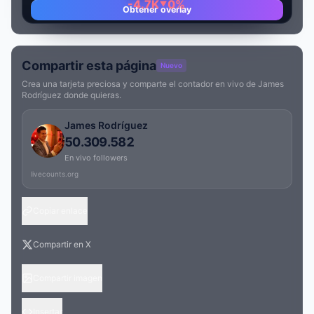
-4.7K
0%
Obtener overlay
Compartir esta página
Nuevo
Crea una tarjeta preciosa y comparte el contador en vivo de James
Rodríguez donde quieras.
James Rodríguez
50.309.582
En vivo followers
livecounts.org
Copiar enlace
Compartir en X
Compartir imagen
Insertar