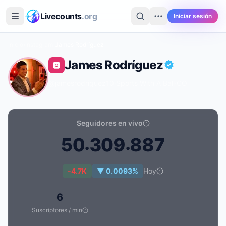
Saltar al contenido principal
Livecounts
.org
Iniciar sesión
Inicio
›
Instagram
›
James Rodríguez
James Rodríguez
@jamesrodriguez10
·
Sports With A Ball
·
CO
Seguidores en vivo
.
.
5
0
3
0
9
8
8
7
Recuento de seguidores en vivo de James Rodríguez:
-4.7K
▼ 0.0093%
Hoy
6
Suscriptores / min