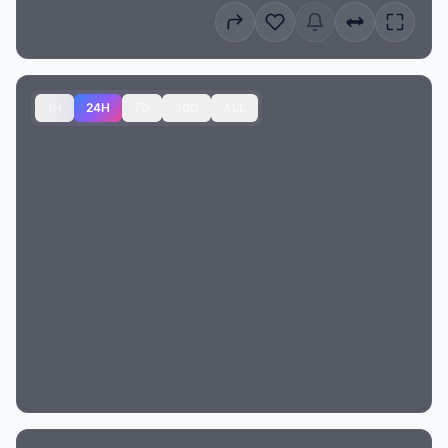
1H
24H
7D
30D
ALL