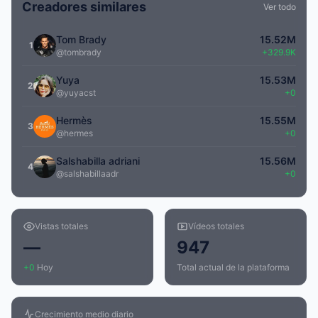
Creadores similares
Ver todo
Tom Brady
15.52M
1
@tombrady
+329.9K
Yuya
15.53M
2
@yuyacst
+0
Hermès
15.55M
3
@hermes
+0
Salshabilla adriani
15.56M
4
@salshabillaadr
+0
Vistas totales
Vídeos totales
—
947
+0
Hoy
Total actual de la plataforma
Crecimiento medio diario