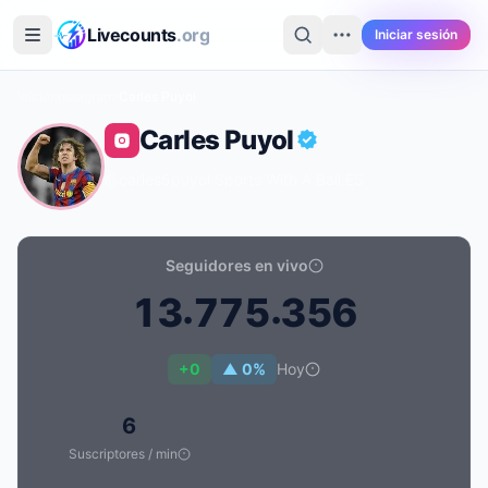
Saltar al contenido principal
Livecounts
.org
Iniciar sesión
Inicio
›
Instagram
›
Carles Puyol
Carles Puyol
@carles5puyol
·
Sports With A Ball
·
ES
Seguidores en vivo
.
.
1
3
7
7
5
3
5
6
Recuento de seguidores en vivo de Carles Puyol: 13.7
+0
▲ 0%
Hoy
6
Suscriptores / min