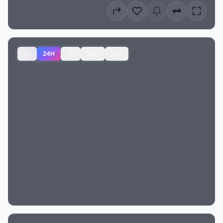
1H
24H
7D
30D
ALL