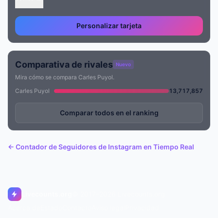
Personalizar tarjeta
Comparativa de rivales
Nuevo
Mira cómo se compara Carles Puyol.
Carles Puyol
13,717,857
Comparar todos en el ranking
← Contador de Seguidores de Instagram en Tiempo Real
Livecounts.org
© 2017–2026 Livecounts.org
Acerca de
Estado
Contacto
Aviso legal
Privacidad