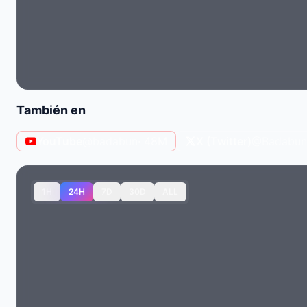
También en
YouTube
@badabun
· 48M
X (Twitter)
@BadabunO
1H
24H
7D
30D
ALL