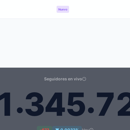
ncias
Hitos
Panel
API
Nuevo
Seguidores en vivo
.
.
1
3
4
5
7
45.722
-672
▼ 0.0032%
Hoy