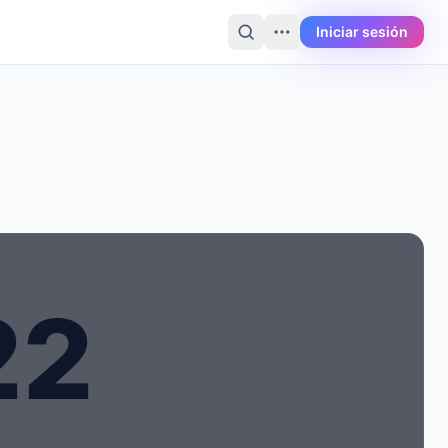
Iniciar sesión
2
2