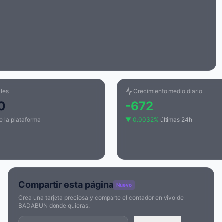
ales
Crecimiento medio diario
0
-672
e la plataforma
▼ 0.0032%
últimas 24h
Compartir esta página
Nuevo
Crea una tarjeta preciosa y comparte el contador en vivo de
BADABUN donde quieras.