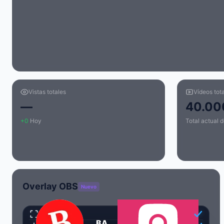
Vistas totales
Vídeos tot
—
40.00
+0
Hoy
Total actual d
Overlay OBS
Nuevo
Transparente
BADABUN