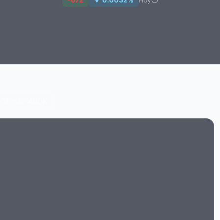
ficial
· 400K