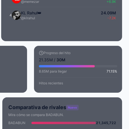
@memezar
+6.9K
KL Rahul👑
24.09M
4
@klrahul
-7.2K
Progreso del hito
21.35M /
30M
8.65M para llegar
71.15%
Hitos recientes
Comparativa de rivales
Nuevo
Mira cómo se compara BADABUN.
BADABUN
21,345,722