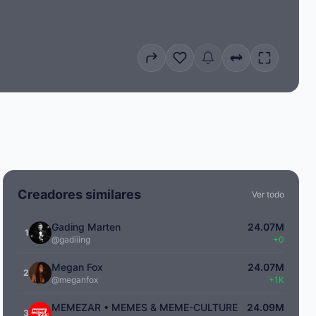
Creadores similares
Ver todo
Gading Marten
24.07M
1
@gadiiing
+0
Megan Fox
24.07M
2
@meganfox
+1K
MEMEZAR • MEMES & MEME-CULTURE
24.09M
3