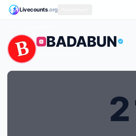
Saltar al contenido principal
Livecounts
.org
Plataformas
Comparar
Tende
Inicio
›
Instagram
›
BADABUN
BADABUN
@badabun
·
Shows
·
MX
2
Recuento de seguidores en vivo de BADABUN: 21.3