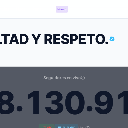
ncias
Hitos
Panel
API
Nuevo
TAD Y RESPETO.
Seguidores en vivo
.
.
8
1
3
0
9
 Y RESPETO.: 18.130.914
-7.4K
▼ 0.04%
Hoy