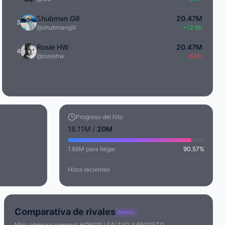
Ꮪhubman Gill
20.47M
3
@shubmangill
+12.8K
Rosie HW
20.47M
4
@rosiehw
-6.9K
Progreso del hito
18.11M /
20M
1.89M para llegar
90.57%
Hitos recientes
Comparativa de rivales
Nuevo
Mira cómo se compara HONOR,LEALTAD Y RESPETO..