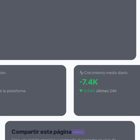
ales
Crecimiento medio diario
-7.4K
e la plataforma
▼ 0.04%
últimas 24h
Compartir esta página
Nuevo
Crea una tarjeta preciosa y comparte el contador en vivo de