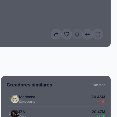
Creadores similares
Ver todo
Madonna
20.45M
1
@madonna
-4.5K
IZA
20.47M
2
@iza
+8.7K