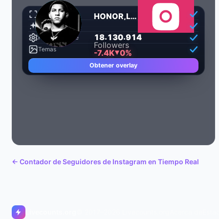
Transparente
HONOR,LEALTAD Y RESPETO.
Animado
.
.
1
8
1
3
0
9
1
4
18113283
Personalizable
Followers
Temas
-7.4K
0%
Obtener overlay
← Contador de Seguidores de Instagram en Tiempo Real
Livecounts.org
© 2017–2026 Livecounts.org
Acerca de
Esta