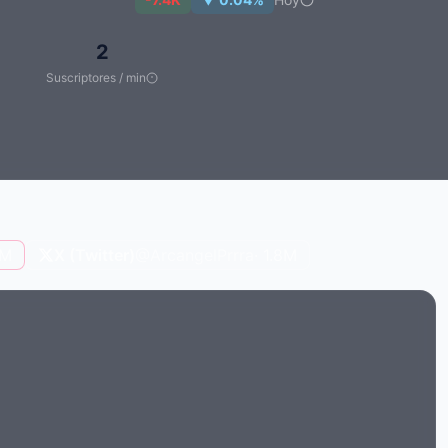
2
Suscriptores / min
3M
X (Twitter)
@ArcangelPrrra
· 1.8M