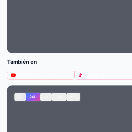
También en
YouTube
@arcangel
· 14M
TikTok
@arcangel
· 4.
1H
24H
7D
30D
ALL