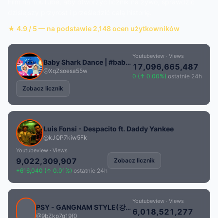
Film na YouTube, aby otworzyć licznik na żywo, sprawdzić
dzisiejszy przyrost i prześledzić całą historię.
★ 4.9 / 5 — na podstawie 2,148 ocen użytkowników
Youtubeview · Views
Baby Shark Dance | #babyshark Most Viewed Video | Animal Songs | PINKFONG Songs for Children
17,096,665,487
@XqZsoesa55w
0 (↑ 0.00%)
ostatnie 24h
Zobacz licznik
Luis Fonsi - Despacito ft. Daddy Yankee
@kJQP7kiw5Fk
Youtubeview · Views
9,022,309,907
Zobacz licznik
+616,040 (↑ 0.01%)
ostatnie 24h
Youtubeview · Views
PSY - GANGNAM STYLE(강남스타일) M/V
6,018,521,277
@9bZkp7q19f0