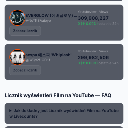
Youtubeview · Views
EVERGLOW (에버글로우) - DUN DUN MV
309,908,227
@NoYKBAajoyo
0 (↑ 0.00%)
ostatnie 24h
Zobacz licznik
Youtubeview · Views
aespa 에스파 'Whiplash' MV
299,982,506
@jWQx2f-CErU
0 (↑ 0.00%)
ostatnie 24h
Zobacz licznik
Licznik wyświetleń Film na YouTube — FAQ
Jak dokładny jest Licznik wyświetleń Film na YouTube
w Livecounts?