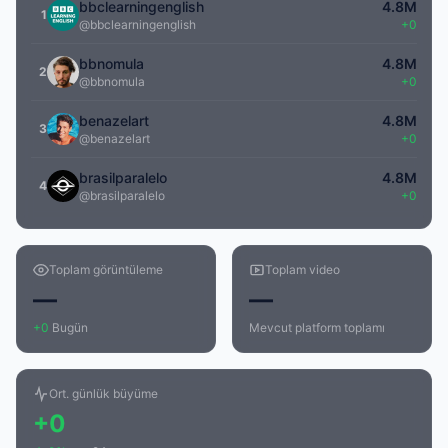
bbclearningenglish
4.8M
1
@bbclearningenglish
+0
bbnomula
4.8M
2
@bbnomula
+0
benazelart
4.8M
3
@benazelart
+0
brasilparalelo
4.8M
4
@brasilparalelo
+0
Toplam görüntüleme
Toplam video
—
—
+0
Bugün
Mevcut platform toplamı
Ort. günlük büyüme
+0