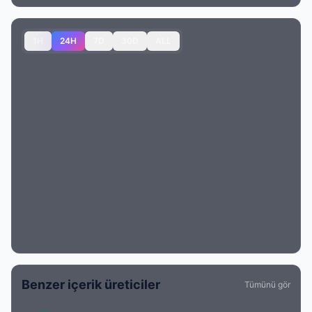
1H
24H
7D
30D
ALL
Benzer içerik üreticiler
Tümünü gör