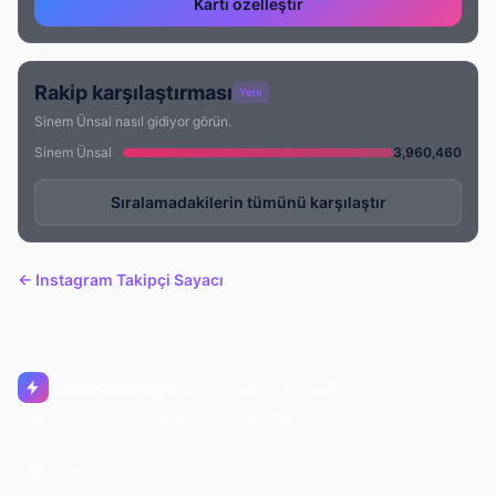
Kartı özelleştir
Rakip karşılaştırması
Yeni
Sinem Ünsal nasıl gidiyor görün.
Sinem Ünsal
3,960,460
Sıralamadakilerin tümünü karşılaştır
← Instagram Takipçi Sayacı
Livecounts.org
© 2017–2026 Livecounts.org
Hakkında
Durum
İletişim
Yasal bilgiler
Gizlilik