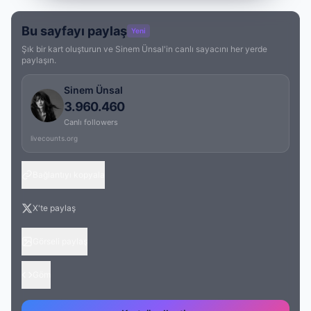
Bu sayfayı paylaş
Yeni
Şık bir kart oluşturun ve Sinem Ünsal'in canlı sayacını her yerde
paylaşın.
Sinem Ünsal
3.960.460
Canlı followers
livecounts.org
Bağlantıyı kopyala
X'te paylaş
Görseli paylaş
Göm