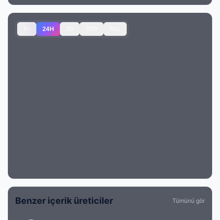
1H
24H
7D
30D
ALL
Benzer içerik üreticiler
Tümünü gör