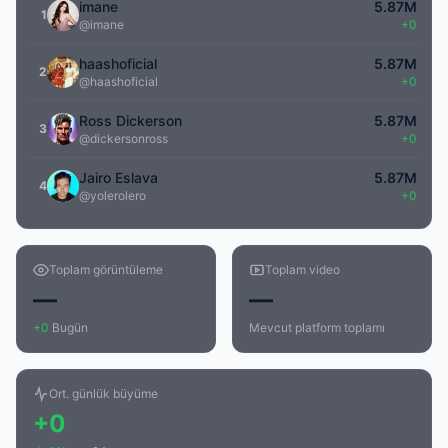
imane
5.87M
1
@imane
+0
haashoficial
5.87M
2
@haashoficial
+0
Ross Dickerson
5.87M
3
@dickersonross
+0
Jairo Eslava
5.87M
4
@yolerolero
+0
Toplam görüntüleme
Toplam video
—
—
+0
Bugün
Mevcut platform toplamı
Ort. günlük büyüme
+0