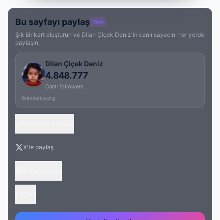
Bu sayfayı paylaş
Yeni
Şık bir kart oluşturun ve Dilan Çiçek Deniz'in canlı sayacını her yerde
paylaşın.
Dilan Çiçek Deniz
4.848.777
Canlı followers
livecounts.org
Bağlantıyı kopyala
X'te paylaş
Görseli paylaş
Göm