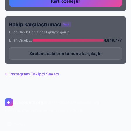
Kartı özelleştir
Rakip karşılaştırması
Yeni
Dilan Çiçek Deniz nasıl gidiyor görün.
Dilan Çiçek Deniz
4,848,777
Sıralamadakilerin tümünü karşılaştır
← Instagram Takipçi Sayacı
Livecounts.org
© 2017–2026 Livecounts.org
Hakkında
Durum
İletişim
Yasal bilgiler
Gizlilik