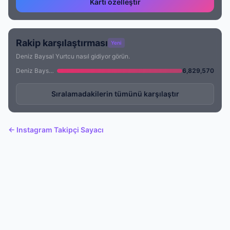
Kartı özelleştir
Rakip karşılaştırması
Yeni
Deniz Baysal Yurtcu nasıl gidiyor görün.
Deniz Baysal Yurtcu
6,829,570
Sıralamadakilerin tümünü karşılaştır
← Instagram Takipçi Sayacı