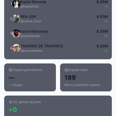
Kajala Masanja
8.25M
1
@kajalafrida
+0
REN JUN
8.25M
2
@yellow_3to3
+0
Israel Adesanya
8.25M
3
@stylebender
+0
TRAPERO DE TRAPEROS
8.25M
4
@bryanttmyers
+0
Toplam görüntüleme
Toplam video
—
189
+0
Bugün
Mevcut platform toplamı
Ort. günlük büyüme
+0