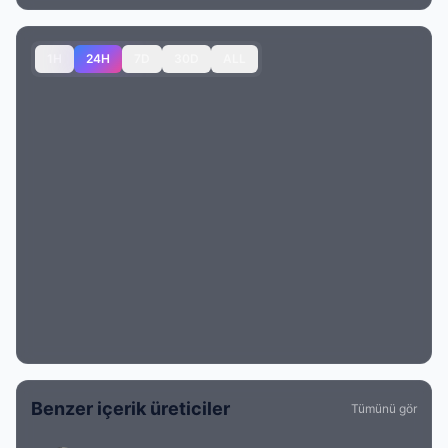
1H
24H
7D
30D
ALL
Benzer içerik üreticiler
Tümünü gör