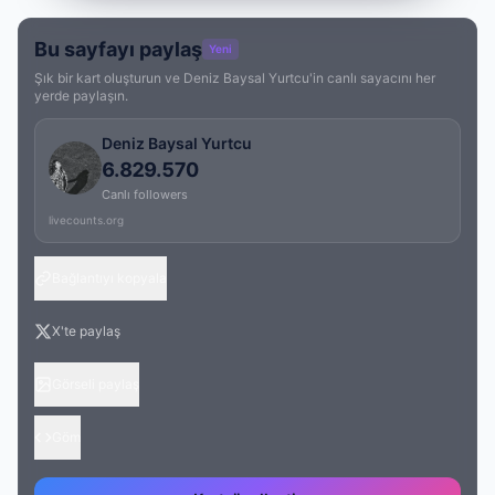
Bu sayfayı paylaş
Yeni
Şık bir kart oluşturun ve Deniz Baysal Yurtcu'in canlı sayacını her
yerde paylaşın.
Deniz Baysal Yurtcu
6.829.570
Canlı followers
livecounts.org
Bağlantıyı kopyala
X'te paylaş
Görseli paylaş
Göm