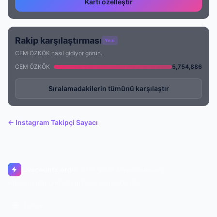
Kartı özelleştir
Rakip karşılaştırması
Yeni
CEM ÖZKÖK nasıl gidiyor görün.
CEM ÖZKÖK
5,754,886
Sıralamadakilerin tümünü karşılaştır
← Instagram Takipçi Sayacı
Livecounts.org
© 2017–2026 Livecounts.org
Hakkında
Durum
İletişim
Yasal bilgiler
Gizlilik