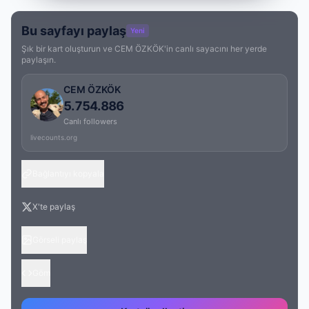
Bu sayfayı paylaş
Yeni
Şık bir kart oluşturun ve CEM ÖZKÖK'in canlı sayacını her yerde
paylaşın.
CEM ÖZKÖK
5.754.886
Canlı followers
livecounts.org
Bağlantıyı kopyala
X'te paylaş
Görseli paylaş
Göm