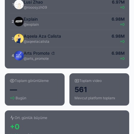
Lusi Zhao
6.97M
1
@rooosyzh09
+0
Explain
6.98M
2
@explain
+0
Aqeela Aza Calista
6.98M
3
@aqeelacalista
+0
Arts Promote 🎨
6.98M
4
@arts_promote
+0
Toplam görüntüleme
Toplam video
—
561
+0
Bugün
Mevcut platform toplamı
Ort. günlük büyüme
+0