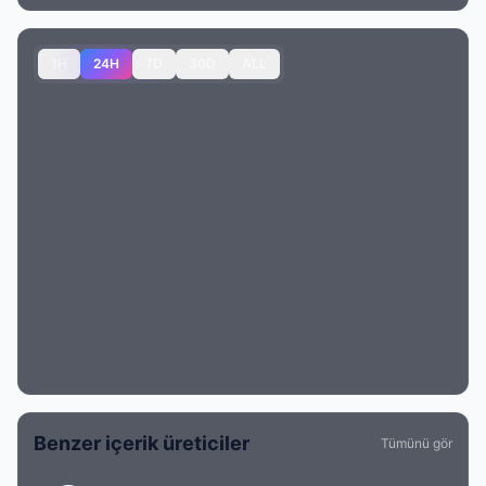
1H
24H
7D
30D
ALL
Benzer içerik üreticiler
Tümünü gör