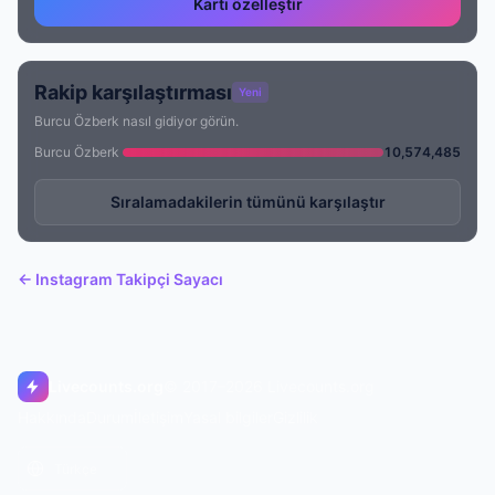
Kartı özelleştir
Rakip karşılaştırması
Yeni
Burcu Özberk nasıl gidiyor görün.
Burcu Özberk
10,574,485
Sıralamadakilerin tümünü karşılaştır
← Instagram Takipçi Sayacı
Livecounts.org
© 2017–2026 Livecounts.org
Hakkında
Durum
İletişim
Yasal bilgiler
Gizlilik