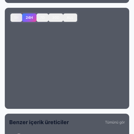
1H
24H
7D
30D
ALL
Benzer içerik üreticiler
Tümünü gör