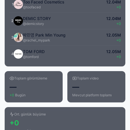
Too Faced Cosmetics
12.04M
1
@toofaced
+0
DEMIC STORY
12.04M
2
@demicstory
+0
박민영 Park Min Young
12.05M
3
@rachel_mypark
+0
TOM FORD
12.05M
4
@tomford
+0
Toplam görüntüleme
Toplam video
—
—
+0
Bugün
Mevcut platform toplamı
Ort. günlük büyüme
+0