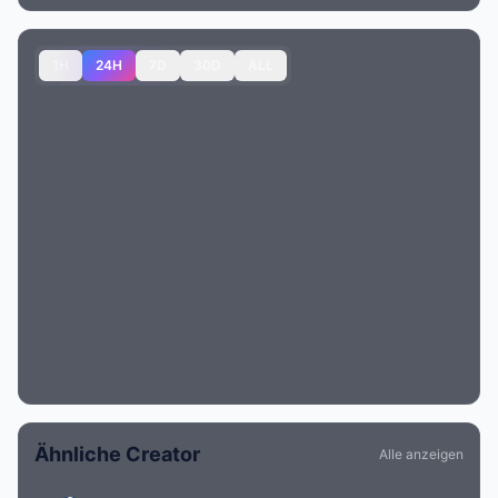
1H
24H
7D
30D
ALL
Ähnliche Creator
Alle anzeigen