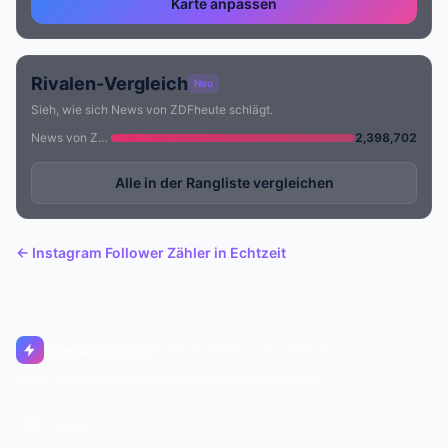
Karte anpassen
Rivalen-Vergleich
Neu
Sieh, wie sich News von ZDFheute schlägt.
News von ZDFheute
2,398,702
Alle in der Rangliste vergleichen
← Instagram Follower Zähler in Echtzeit
Livecounts.org
© 2017–2026 Livecounts.org
Über uns
Status
Kontakt
Impressum
Datenschutz