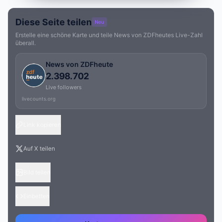
Diese Seite teilen
Neu
Erstelle eine schöne Karte und teile News von ZDFheutes Live-Zahl
überall.
News von ZDFheute
2.398.702
Live followers
livecounts.org
Link kopieren
Auf X teilen
Bild teilen
Einbetten