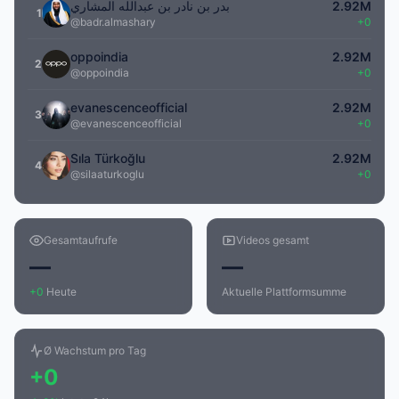
بدر بن نادر بن عبدالله المشاري
2.92M
1
@badr.almashary
+0
oppoindia
2.92M
2
@oppoindia
+0
evanescenceofficial
2.92M
3
@evanescenceofficial
+0
Sıla Türkoğlu
2.92M
4
@silaaturkoglu
+0
Gesamtaufrufe
Videos gesamt
—
—
+0
Heute
Aktuelle Plattformsumme
Ø Wachstum pro Tag
+0