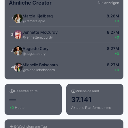
Ähnliche Creator
Alle anzeigen
Marzia Kjellberg
8.26M
1
@itsmarziapie
+0
Jennette McCurdy
8.27M
2
@jennettemccurdy
+0
Augusto Cury
8.27M
3
@augustocury
+0
Michelle Bolsonaro
8.27M
4
@michellebolsonaro
+0
Gesamtaufrufe
Videos gesamt
—
37.141
+0
Heute
Aktuelle Plattformsumme
Ø Wachstum pro Tag