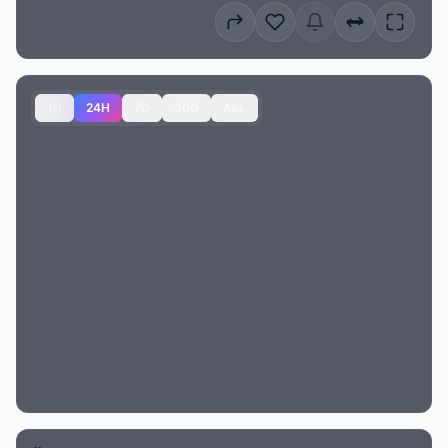
1H
24H
7D
30D
ALL