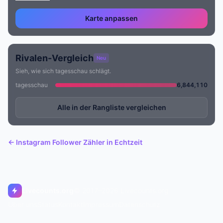
Karte anpassen
Rivalen-Vergleich
Neu
Sieh, wie sich tagesschau schlägt.
tagesschau
6,844,110
Alle in der Rangliste vergleichen
← Instagram Follower Zähler in Echtzeit
Livecounts.org
© 2017–2026 Livecounts.org
Über uns
Status
Kontakt
Impressum
Datenschutz