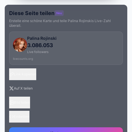
Diese Seite teilen
Neu
Erstelle eine schöne Karte und teile Palina Rojinskis Live-Zahl
überall.
Palina Rojinski
3.086.053
Live followers
livecounts.org
Link kopieren
Auf X teilen
Bild teilen
Einbetten