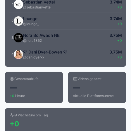
Sebastian Vettel
3.74M
1
@sebastianvettel
+0
Lounge
3.74M
2
@lounge_
+0
Nora Bo Awadh NB
3.75M
3
@nora1352
+0
♡ Dani Dyer-Bowen ♡
3.75M
4
@danidyerxx
+0
Gesamtaufrufe
Videos gesamt
—
—
+0
Heute
Aktuelle Plattformsumme
Ø Wachstum pro Tag
+0