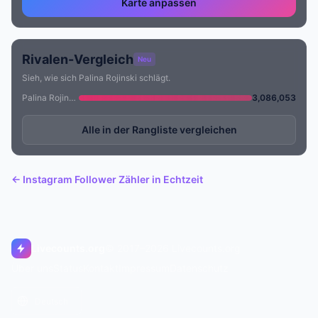
Karte anpassen
Rivalen-Vergleich
Neu
Sieh, wie sich Palina Rojinski schlägt.
Palina Rojinski
3,086,053
Alle in der Rangliste vergleichen
← Instagram Follower Zähler in Echtzeit
Livecounts.org
© 2017–2026 Livecounts.org
Über uns
Status
Kontakt
Impressum
Datenschutz