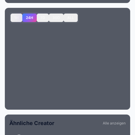
1H
24H
7D
30D
ALL
Ähnliche Creator
Alle anzeigen