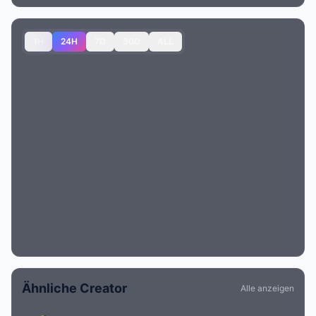
1H
24H
7D
30D
ALL
Ähnliche Creator
Alle anzeigen