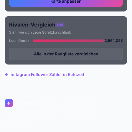
Karte anpassen
Rivalen-Vergleich
Neu
Sieh, wie sich Leon Goretzka schlägt.
Leon Goretzka
2,561,223
Alle in der Rangliste vergleichen
← Instagram Follower Zähler in Echtzeit
Livecounts.org
© 2017–2026 Livecounts.org
Über uns
Status
Kontakt
Impressum
Datenschutz