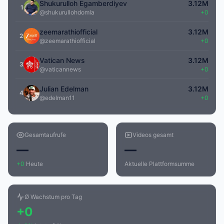
Shukurulloh Egamberdiyev
3.12M
1
@shukurullohdomla
+0
zeemarathiofficial
3.12M
2
@zeemarathiofficial
+0
Vatican News
3.12M
3
@vaticannews
+0
Julian Edelman
3.12M
4
@edelman11
+0
Gesamtaufrufe
Videos gesamt
—
—
+0
Heute
Aktuelle Plattformsumme
Ø Wachstum pro Tag
+0