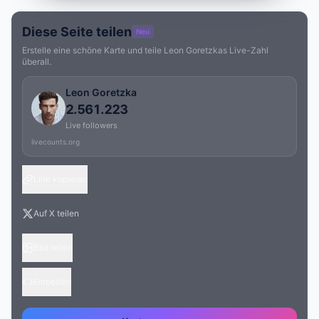
Diese Seite teilen
Neu
Erstelle eine schöne Karte und teile Leon Goretzkas Live-Zahl
überall.
Leon Goretzka
2.561.223
Live followers
livecounts.org
Link kopieren
Auf X teilen
Bild teilen
Einbetten