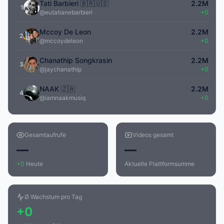
Tati Barbieri 🇧🇷🇺🇸
2.2M
1
@eutatianebarbieri
+0
Mccoy De Leon
2.2M
2
@mccoydeleon
+0
Chanathip Songkrasin
2.2M
3
@jaychanathip
+0
NAAK 🇿🇦
2.2M
4
@iamnaakmusiq
+0
Gesamtaufrufe
Videos gesamt
—
—
+0
Heute
Aktuelle Plattformsumme
Ø Wachstum pro Tag
+0