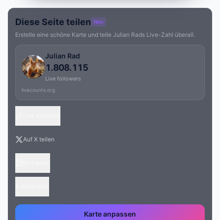
Diese Seite teilen
Neu
Erstelle eine schöne Karte und teile Julian Rads Live-Zahl überall.
Julian Rad
1.808.115
Live followers
livecounts.org
Link kopieren
Auf X teilen
Bild teilen
Einbetten
Karte anpassen