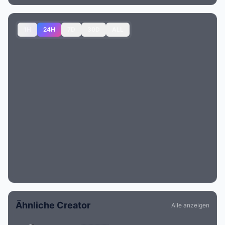
1H
24H
7D
30D
ALL
Ähnliche Creator
Alle anzeigen