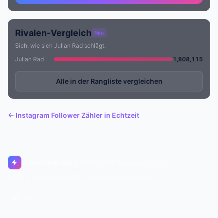
Rivalen-Vergleich
Neu
Sieh, wie sich Julian Rad schlägt.
Julian Rad
1,808,115
Alle in der Rangliste vergleichen
← Instagram Follower Zähler in Echtzeit
Livecounts.org
© 2017–2026 Livecounts.org
Über uns
Status
Kontakt
Impressum
Datenschutz