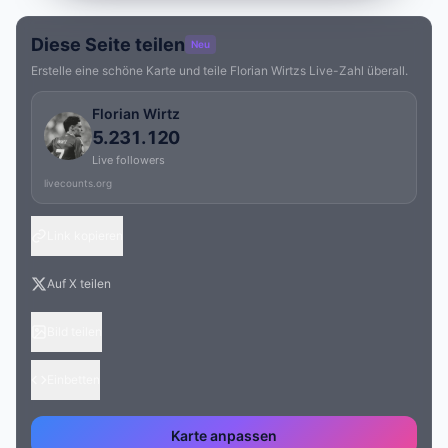
Diese Seite teilen
Neu
Erstelle eine schöne Karte und teile Florian Wirtzs Live-Zahl überall.
Florian Wirtz
5.231.120
Live followers
livecounts.org
Link kopieren
Auf X teilen
Bild teilen
Einbetten
Karte anpassen