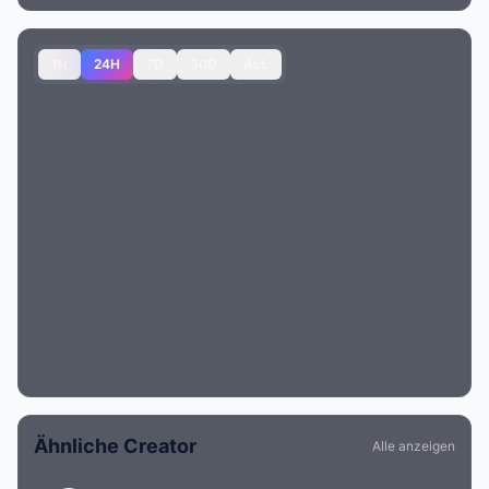
1H
24H
7D
30D
ALL
Ähnliche Creator
Alle anzeigen