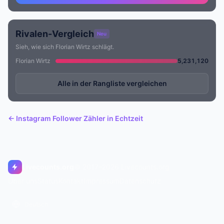
Rivalen-Vergleich
Neu
Sieh, wie sich Florian Wirtz schlägt.
Florian Wirtz
5,231,120
Alle in der Rangliste vergleichen
← Instagram Follower Zähler in Echtzeit
Livecounts.org
© 2017–2026 Livecounts.org
Über uns
Status
Kontakt
Impressum
Datenschutz