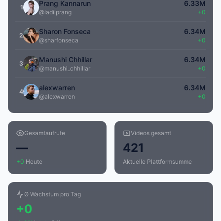
Prang Kannarun
6.33M
1
@ladiiprang
+0
Sharon Fonseca
6.34M
2
@sharfonseca
+0
Manushi Chhillar
6.34M
3
@manushi_chhillar
+0
alexwarren
6.34M
4
@alexwarren
+0
Gesamtaufrufe
Videos gesamt
—
421
+0
Heute
Aktuelle Plattformsumme
Ø Wachstum pro Tag
+0