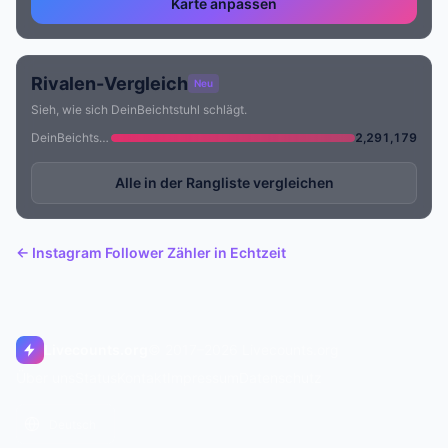
Karte anpassen
Rivalen-Vergleich
Neu
Sieh, wie sich DeinBeichtstuhl schlägt.
DeinBeichtstuhl
2,291,179
Alle in der Rangliste vergleichen
← Instagram Follower Zähler in Echtzeit
Livecounts.org
© 2017–2026 Livecounts.org
Über uns
Status
Kontakt
Impressum
Datenschutz