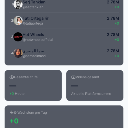
Serj Tankian
2.78M
1
@serjtankian
+0
Tati Ortega 🌸
2.78M
2
@tatiaortega
+0
Hot Wheels
2.78M
3
@hotwheelsofficial
+0
سما المصري
2.78M
4
@samaelmasrii
+0
Gesamtaufrufe
Videos gesamt
—
—
+0
Heute
Aktuelle Plattformsumme
Ø Wachstum pro Tag
+0