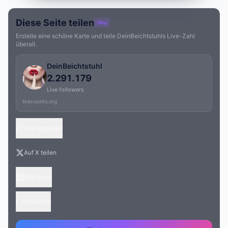
Diese Seite teilen
Neu
Erstelle eine schöne Karte und teile DeinBeichtstuhls Live-Zahl
überall.
DeinBeichtstuhl
2.291.179
Live followers
livecounts.org
Link kopieren
Auf X teilen
Bild teilen
Einbetten