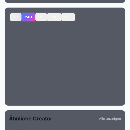
1H
24H
7D
30D
ALL
Ähnliche Creator
Alle anzeigen