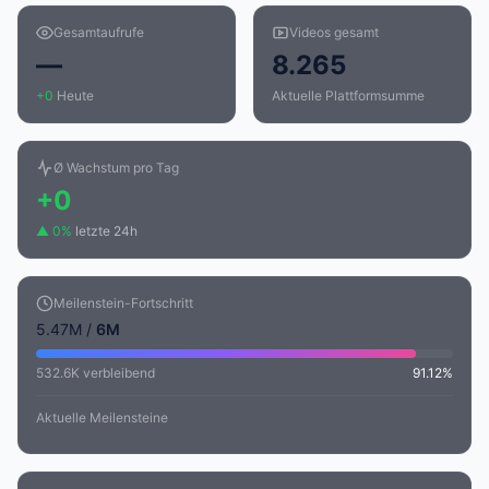
Gesamtaufrufe
Videos gesamt
—
8.265
+0
Heute
Aktuelle Plattformsumme
Ø Wachstum pro Tag
+0
▲ 0%
letzte 24h
Meilenstein-Fortschritt
5.47M /
6M
532.6K verbleibend
91.12%
Aktuelle Meilensteine