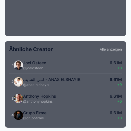
Ähnliche Creator
Alle anzeigen
Joel Osteen
6.61M
1
@joelosteen
+0
انس الشايب - ANAS ELSHAYIB
6.61M
2
@anas_alshayb
+0
Anthony Hopkins
6.61M
3
@anthonyhopkins
+0
Grupo Firme
6.61M
4
@grupofirme
+0