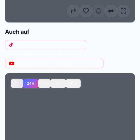
Auch auf
TikTok
@astonmartinf1
· 2.8M
X (Twitter)
@AstonMartinF1
· 2.5M
YouTube
@astonmartinf1team
· 309K
1H
24H
7D
30D
ALL