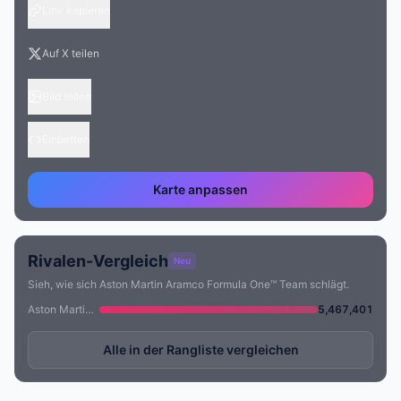
Link kopieren
Auf X teilen
Bild teilen
Einbetten
Karte anpassen
Rivalen-Vergleich
Neu
Sieh, wie sich Aston Martin Aramco Formula One™ Team schlägt.
Aston Martin Aramco Formula One™ Team
5,467,401
Alle in der Rangliste vergleichen