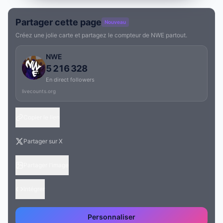
Partager cette page
Nouveau
Créez une jolie carte et partagez le compteur de NWE partout.
NWE
5 216 328
En direct followers
livecounts.org
Copier le lien
Partager sur X
Partager l'image
Intégrer
Personnaliser