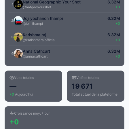
National Geographic Your Shot
6.32M
1
@natgeoyourshot
+0
Joji yoohanon thampi
6.32M
2
@joji_thampi
+0
Karishma raj
6.32M
3
@karishmarajofficial
+0
Anna Cathcart
6.32M
4
@annacathcart
+0
Vues totales
Vidéos totales
—
19 671
+0
Aujourd'hui
Total actuel de la plateforme
Croissance moy. / jour
+0