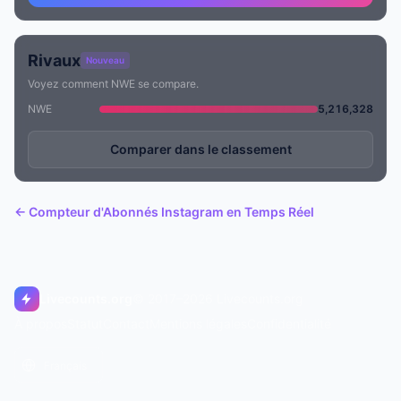
Rivaux
Nouveau
Voyez comment NWE se compare.
NWE
5,216,328
Comparer dans le classement
← Compteur d'Abonnés Instagram en Temps Réel
Livecounts.org
© 2017–2026 Livecounts.org
À propos
Statut
Contact
Mentions légales
Confidentialité