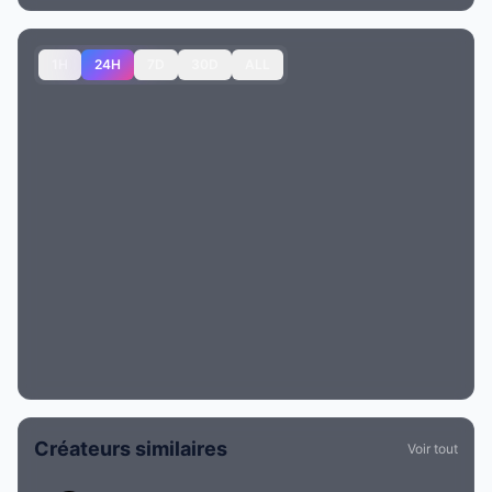
1H
24H
7D
30D
ALL
Créateurs similaires
Voir tout