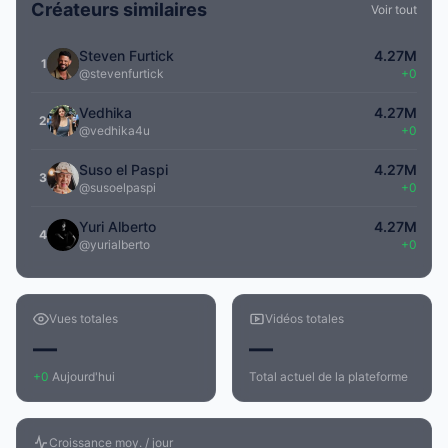
Créateurs similaires
Voir tout
Steven Furtick
4.27M
1
@stevenfurtick
+0
Vedhika
4.27M
2
@vedhika4u
+0
Suso el Paspi
4.27M
3
@susoelpaspi
+0
Yuri Alberto
4.27M
4
@yurialberto
+0
Vues totales
Vidéos totales
—
—
+0
Aujourd'hui
Total actuel de la plateforme
Croissance moy. / jour