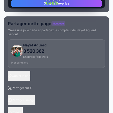
0
0%
Obtenir l'overlay
Partager cette page
Nouveau
Créez une jolie carte et partagez le compteur de Nayef Aguerd
partout.
Nayef Aguerd
3 520 362
En direct followers
livecounts.org
Copier le lien
Partager sur X
Partager l'image
Intégrer