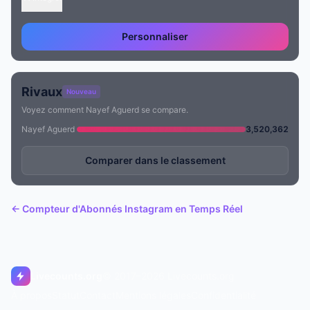
Personnaliser
Rivaux
Nouveau
Voyez comment Nayef Aguerd se compare.
Nayef Aguerd
3,520,362
Comparer dans le classement
← Compteur d'Abonnés Instagram en Temps Réel
Livecounts.org
© 2017–2026 Livecounts.org
À propos
Statut
Contact
Mentions légales
Confidentialité