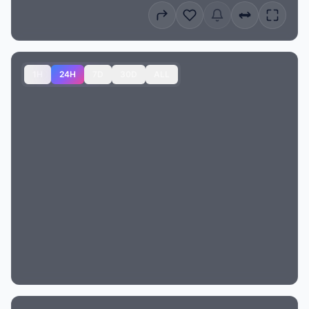
1H
24H
7D
30D
ALL