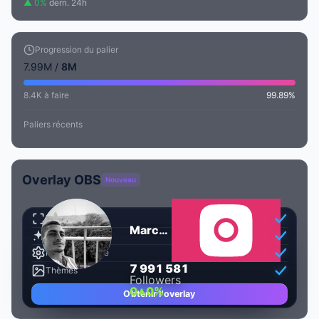
▲ 0%
dern. 24h
Progression du palier
7.99M /
8M
8.4K à faire
99.89%
Paliers récents
Overlay OBS
Nouveau
Transparent
Marco Verratti
Animé
Personnalisable
7
9
9
1
5
8
1
7991581
Thèmes
Followers
0
0%
Obtenir l'overlay