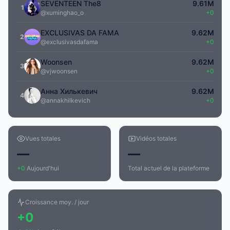
SEVENTEEN The8
9.61M
1
@xuminghao_o
+0
EXCLUSIVAS DA FAMA
9.62M
2
@exclusivasdafama
+0
Woonsen
9.62M
3
@vjwoonsen
+0
Анна Хилькевич
9.62M
4
@annakhilkevich
+0
Vues totales
Vidéos totales
—
—
+0
Aujourd'hui
Total actuel de la plateforme
Croissance moy. / jour
+0