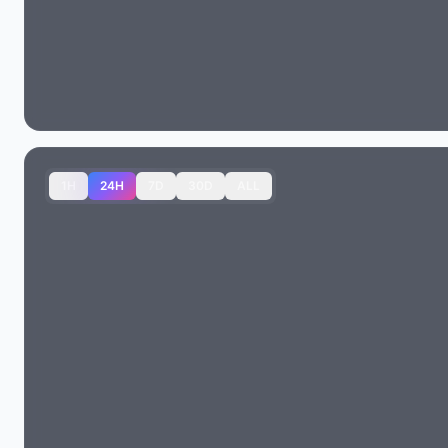
1H
24H
7D
30D
ALL