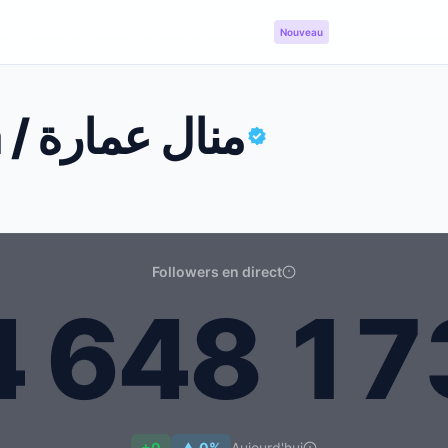
nces
Paliers
Tableau de bord
API
Nouveau
Manel Amara / منال عمارة
Followers en direct
4
6
4
8
1
7
Compteur « abonnés » en direct de Manel Amara / منال عمارة: 4 648 173
+0
▲ 0%
Aujourd'hui