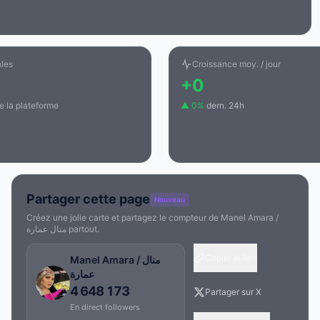
ales
Croissance moy. / jour
+0
e la plateforme
▲ 0%
dern. 24h
Partager cette page
Nouveau
Créez une jolie carte et partagez le compteur de Manel Amara /
منال عمارة partout.
Copier le lien
Manel Amara / منال
عمارة
4 648 173
Partager sur X
En direct followers