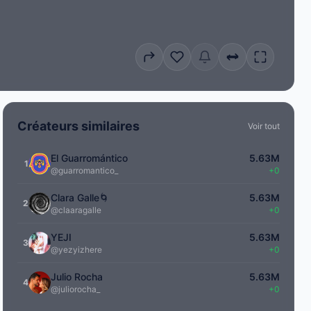
Créateurs similaires
Voir tout
El Guarromántico
5.63M
1
@guarromantico_
+0
Clara Galle🌀
5.63M
2
@claaragalle
+0
YEJI
5.63M
3
@yezyizhere
+0
Julio Rocha
5.63M
4
@juliorocha_
+0