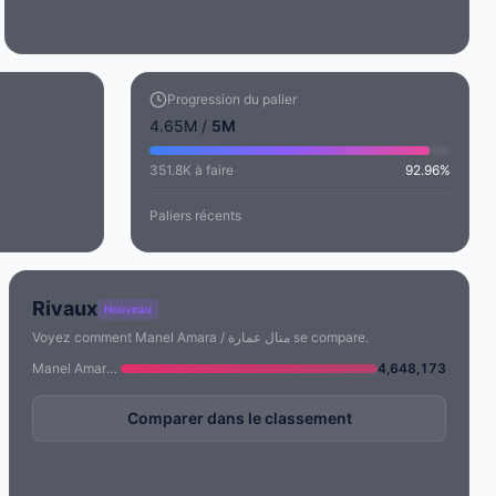
Progression du palier
4.65M /
5M
351.8K à faire
92.96%
Paliers récents
Rivaux
Nouveau
Voyez comment Manel Amara / منال عمارة se compare.
Manel Amara / منال عمارة
4,648,173
Comparer dans le classement