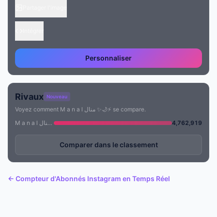
Partager l'image
Intégrer
Personnaliser
Rivaux
Nouveau
Voyez comment M a n a l منال ✨🌙⚡️ se compare.
M a n a l منال ✨🌙⚡️
4,762,919
Comparer dans le classement
← Compteur d'Abonnés Instagram en Temps Réel