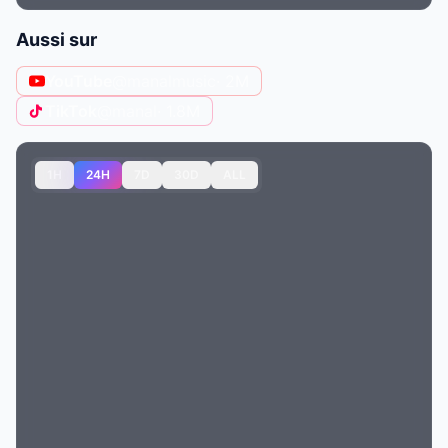
Aussi sur
YouTube
@manalmusic
· 2M
TikTok
@manal
· 1.8M
1H
24H
7D
30D
ALL