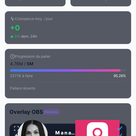
Croissance moy. / jour
+0
▲ 0%
dern. 24h
Progression du palier
4.76M /
5M
237.1K à faire
95.26%
Paliers récents
Overlay OBS
Nouveau
Transparent
M a n a l منال ✨🌙⚡️
Animé