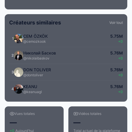
Créateurs similaires
Voir tout
CEM ÖZKÖK
5.75M
1
@cemozkook
+0
Николай Басков
5.76M
2
@nikolaibaskov
+0
DON TOLIVER
5.76M
3
@dontoliver
+0
KEANU
5.76M
4
@keanuagl
+0
Vues totales
Vidéos totales
—
—
+0
Aujourd'hui
Total actuel de la plateforme