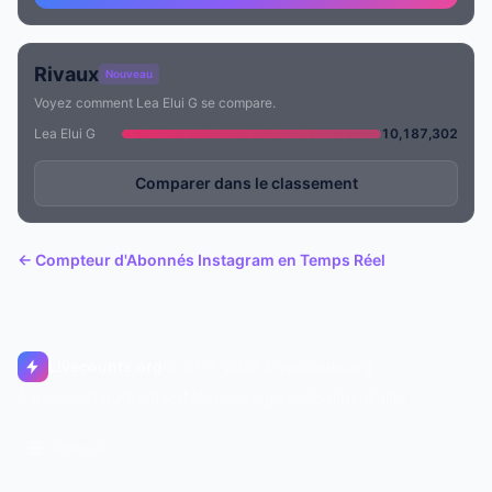
Rivaux
Nouveau
Voyez comment Lea Elui G se compare.
Lea Elui G
10,187,302
Comparer dans le classement
← Compteur d'Abonnés Instagram en Temps Réel
Livecounts.org
© 2017–2026 Livecounts.org
À propos
Statut
Contact
Mentions légales
Confidentialité