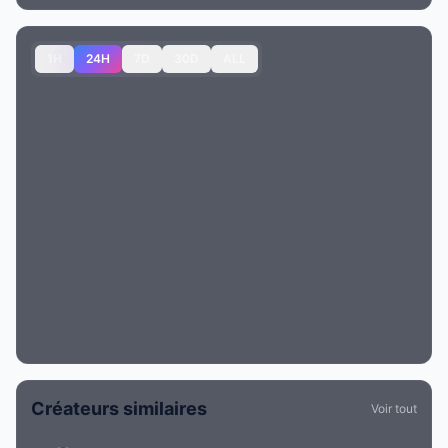
1H
24H
7D
30D
ALL
Créateurs similaires
Voir tout