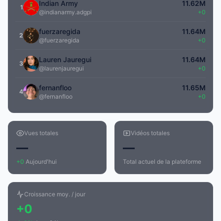
Indian Army
11.62M
1
@indianarmy.adgpi
+0
fuerzaregida
11.64M
2
@fuerzaregida
+0
Lauren Jauregui
11.64M
3
@laurenjauregui
+0
fernanfloo
11.65M
4
@fernanfloo
+0
Vues totales
Vidéos totales
—
—
+0
Aujourd'hui
Total actuel de la plateforme
Croissance moy. / jour
+0