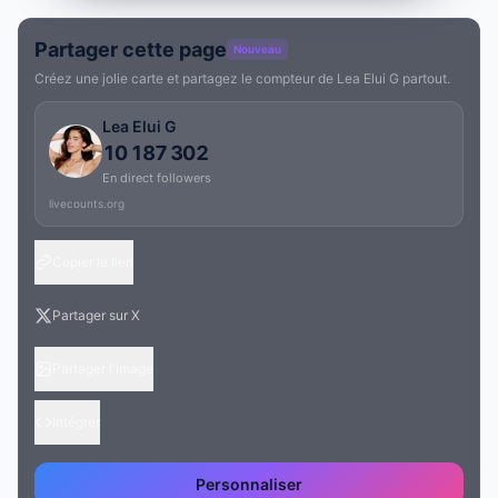
Partager cette page
Nouveau
Créez une jolie carte et partagez le compteur de Lea Elui G partout.
Lea Elui G
10 187 302
En direct followers
livecounts.org
Copier le lien
Partager sur X
Partager l'image
Intégrer
Personnaliser