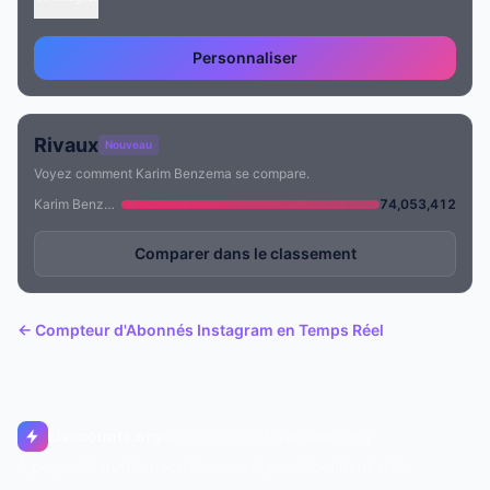
Personnaliser
Rivaux
Nouveau
Voyez comment Karim Benzema se compare.
Karim Benzema
74,053,412
Comparer dans le classement
← Compteur d'Abonnés Instagram en Temps Réel
Livecounts.org
© 2017–2026 Livecounts.org
À propos
Statut
Contact
Mentions légales
Confidentialité