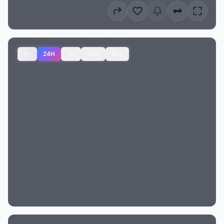
1H
24H
7D
30D
ALL