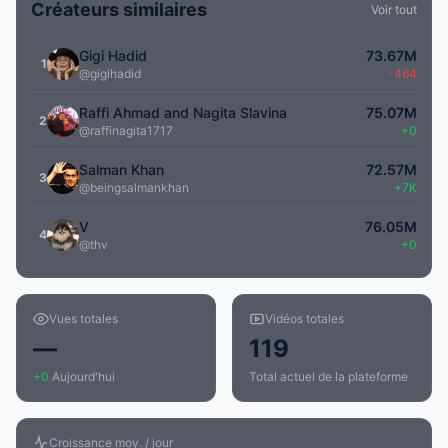
Créateurs similaires
Voir tout
Gigi Hadid
73.67M
1
@gigihadid
-464
Raffi Ahmad and Nagita Slavina
75.07M
2
@raffinagita1717
+0
Salman Khan
72.57M
3
@beingsalmankhan
+7K
V
76.05M
4
@thv
+0
Vues totales
Vidéos totales
—
119
+0
Aujourd'hui
Total actuel de la plateforme
Croissance moy. / jour