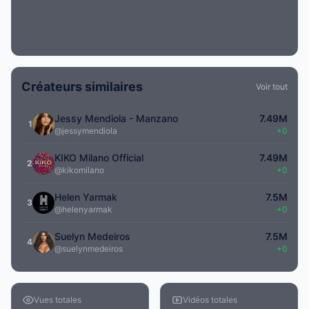
Créateurs similaires
Voir tout
Jessy Mendiola - Manzano
7.49M
1
@jessymendiola
+0
KIKO Milano Official
7.49M
2
@kikomilano
+0
Helen Yarmak
7.5M
3
@helenyarmak
+0
Suelyn Medeiros
7.5M
4
@suelynmedeiros
+0
Vues totales
Vidéos totales