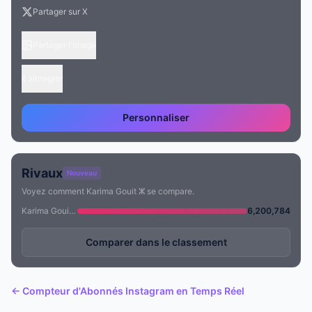
Partager sur X
Partager l'image
Intégrer
Personnaliser
Rivaux
Nouveau
Voyez comment Karima Gouit ⵣ se compare.
Karima Gouit ⵣ
6,200,784
Comparer dans le classement
← Compteur d'Abonnés Instagram en Temps Réel