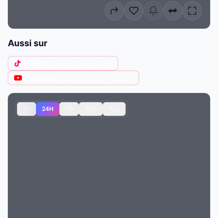
Aussi sur
TikTok
@karygouit
· 910K
YouTube
@karima_gouit
· 286K
1H
24H
7D
30D
ALL