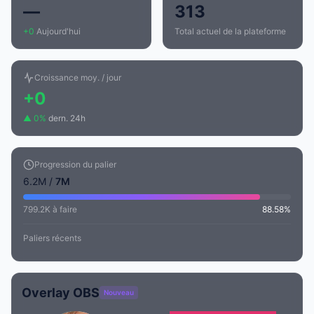
—
313
+0
Aujourd'hui
Total actuel de la plateforme
Croissance moy. / jour
+0
▲ 0%
dern. 24h
Progression du palier
6.2M /
7M
799.2K à faire
88.58%
Paliers récents
Overlay OBS
Nouveau