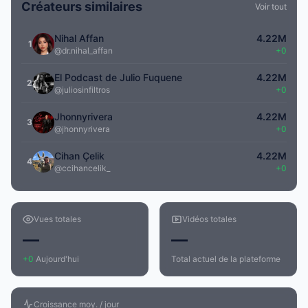
Créateurs similaires
Voir tout
Nihal Affan
4.22M
1
@dr.nihal_affan
+0
El Podcast de Julio Fuquene
4.22M
2
@juliosinfiltros
+0
Jhonnyrivera
4.22M
3
@jhonnyrivera
+0
Cihan Çelik
4.22M
4
@ccihancelik_
+0
Vues totales
Vidéos totales
—
—
+0
Aujourd'hui
Total actuel de la plateforme
Croissance moy. / jour