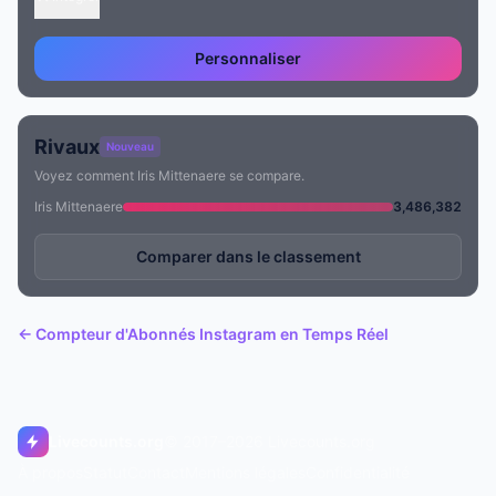
Personnaliser
Rivaux
Nouveau
Voyez comment Iris Mittenaere se compare.
Iris Mittenaere
3,486,382
Comparer dans le classement
← Compteur d'Abonnés Instagram en Temps Réel
Livecounts.org
© 2017–2026 Livecounts.org
À propos
Statut
Contact
Mentions légales
Confidentialité