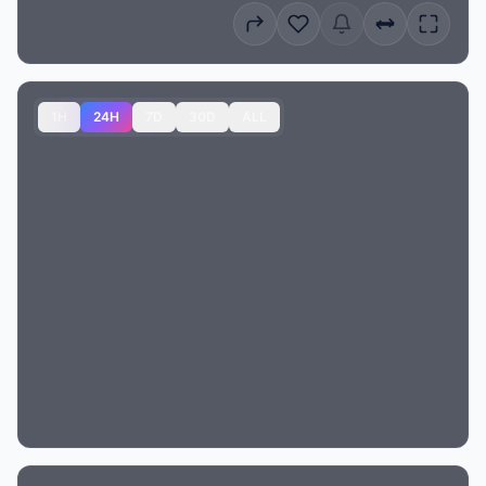
1H
24H
7D
30D
ALL