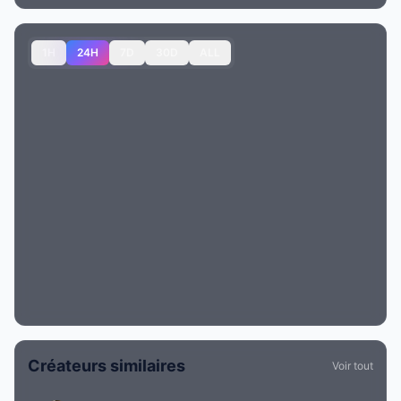
1H
24H
7D
30D
ALL
Créateurs similaires
Voir tout