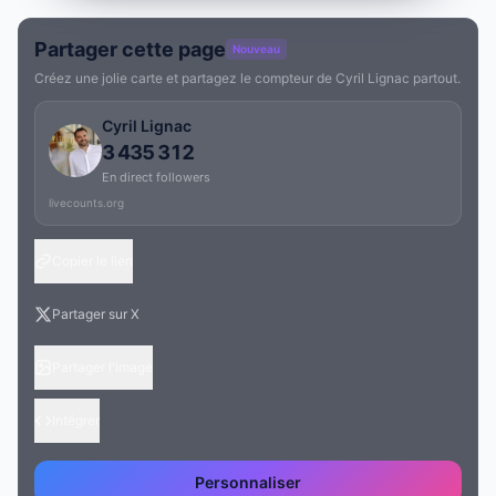
Partager cette page
Nouveau
Créez une jolie carte et partagez le compteur de Cyril Lignac partout.
Cyril Lignac
3 435 312
En direct followers
livecounts.org
Copier le lien
Partager sur X
Partager l'image
Intégrer
Personnaliser