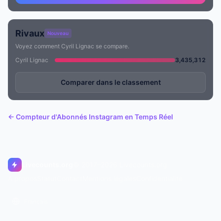
Rivaux
Nouveau
Voyez comment Cyril Lignac se compare.
Cyril Lignac
3,435,312
Comparer dans le classement
← Compteur d'Abonnés Instagram en Temps Réel
Livecounts.org
© 2017–2026 Livecounts.org
À propos
Statut
Contact
Mentions légales
Confidentialité