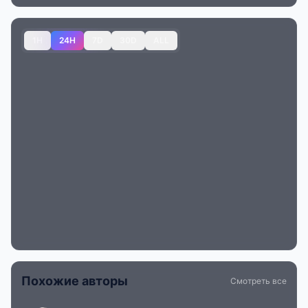
1H
24H
7D
30D
ALL
Похожие авторы
Смотреть все