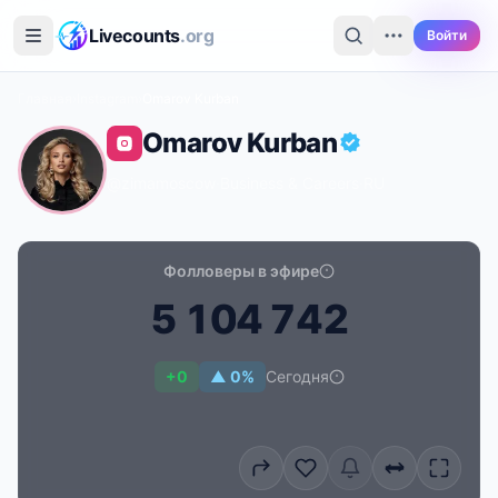
Перейти к основному содержимому
Livecounts
.org
Войти
Главная
›
Instagram
›
Omarov Kurban
Omarov Kurban
@zimamoscow
·
Business & Careers
·
RU
Фолловеры в эфире
5
1
0
4
7
4
2
Счётчик подписчиков в реальном времени для Omar
+0
▲ 0%
Сегодня