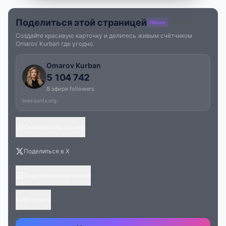
Поделиться этой страницей
Новое
Создайте красивую карточку и делитесь живым счётчиком
Omarov Kurban где угодно.
Omarov Kurban
5 104 742
В эфире followers
livecounts.org
Скопировать ссылку
Поделиться в X
Поделиться картинкой
Встроить