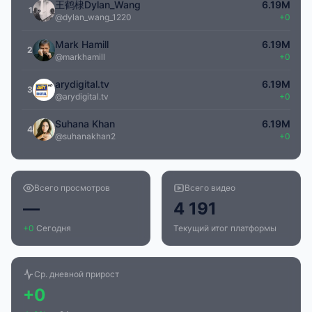
王鹤棣Dylan_Wang
6.19M
1
@dylan_wang_1220
+0
Mark Hamill
6.19M
2
@markhamill
+0
arydigital.tv
6.19M
3
@arydigital.tv
+0
Suhana Khan
6.19M
4
@suhanakhan2
+0
Всего просмотров
Всего видео
—
4 191
+0
Сегодня
Текущий итог платформы
Ср. дневной прирост
+0