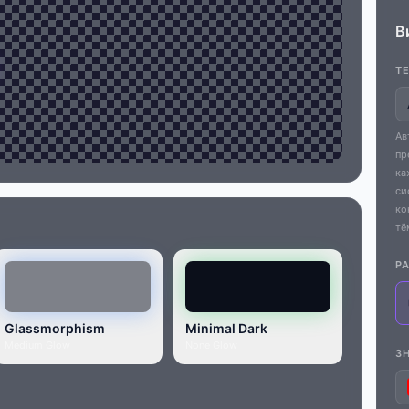
В
Т
Ав
пр
ка
си
ко
тё
Р
Glassmorphism
Minimal Dark
Medium Glow
None Glow
З