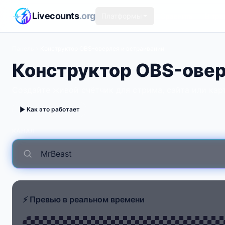
Перейти к основному содержимому
Livecounts
.org
Платформы
Сравнить
В тре
Панель
Конструктор OBS-оверлея и встраиваний
Конструктор OBS-овер
Создайте живой счётчик для стрима, сайта или карт
Как это работает
КАНАЛ
⚡ Превью в реальном времени