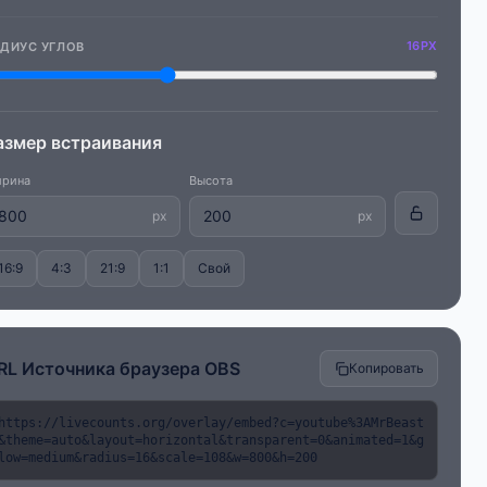
16PX
АДИУС УГЛОВ
азмер встраивания
рина
Высота
px
px
16:9
4:3
21:9
1:1
Свой
RL Источника браузера OBS
Копировать
https://livecounts.org/overlay/embed?c=youtube%3AMrBeast
&theme=auto&layout=horizontal&transparent=0&animated=1&g
low=medium&radius=16&scale=108&w=800&h=200