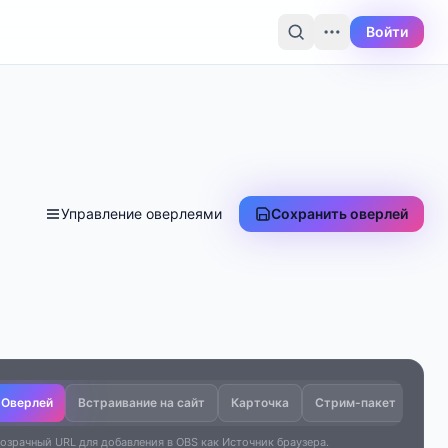
Войти
Управление оверлеями
Сохранить оверлей
Оверлей
Встраивание на сайт
Карточка
Стрим-пакет
озрачный URL для добавления в OBS как Источник браузера.