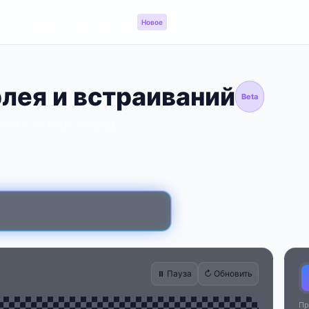
нде
Вехи
Панель
API
Новое
лея и встраиваний
Beta
очки за пару секунд.
⏸ Пауза
↻ Обновить
Пр