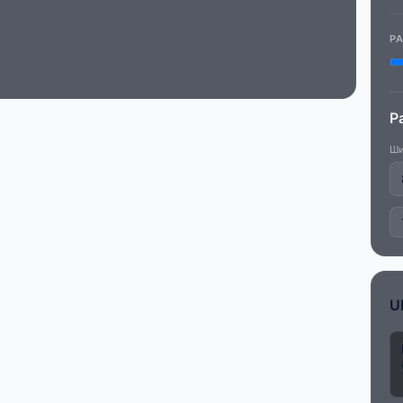
Р
Р
Ши
U