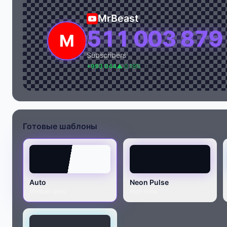
MrBeast
511 003 879
Subscribers
+993 044
▲ 0.19%
Последние 24ч
Готовые шаблоны
Auto
Neon Pulse
Medium Glow
High Glow