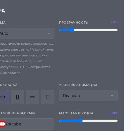
ид
20%
ЕМА
ПРОЗРАЧНОСТЬ
томатически подстраивается под
едпочтение светлой/тёмной темы
ждого посетителя (настройка
стемы или браузера) — без
нфигурации. В OBS сохраняется
мная палитра.
АСКЛАДКА
УРОВЕНЬ АНИМАЦИИ
108%
НАЧОК ПЛАТФОРМЫ
МАСШТАБ ШРИФТА
Youtube