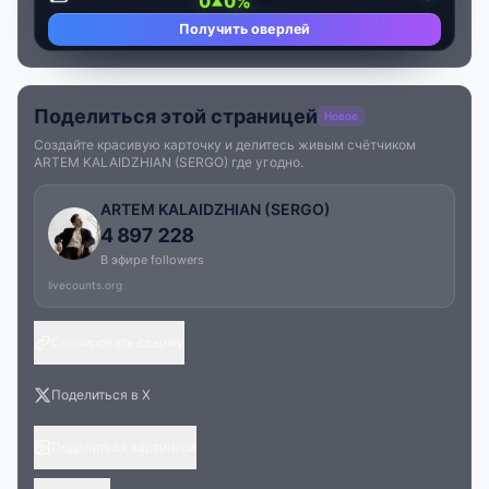
0
0%
Получить оверлей
Поделиться этой страницей
Новое
Создайте красивую карточку и делитесь живым счётчиком
ARTEM KALAIDZHIAN (SERGO) где угодно.
ARTEM KALAIDZHIAN (SERGO)
4 897 228
В эфире followers
livecounts.org
Скопировать ссылку
Поделиться в X
Поделиться картинкой