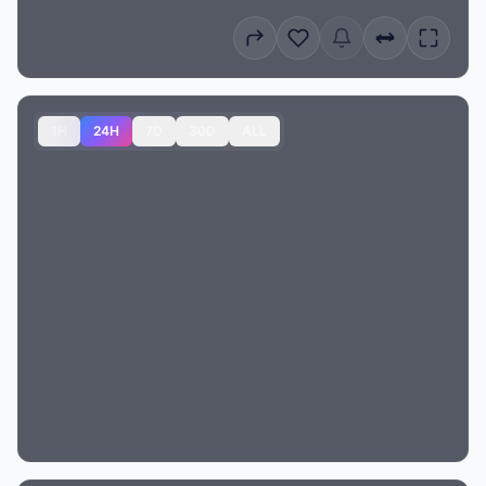
1H
24H
7D
30D
ALL