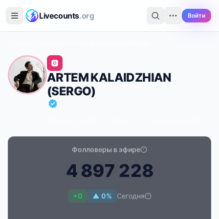
Перейти к основному содержимому
Livecounts
.org
Войти
Главная
›
Instagram
›
ARTEM KALAIDZHIAN (SERGO)
ARTEM KALAIDZHIAN
(SERGO)
@sergo_artemka
·
Cinema & Actors/actresses
·
RU
Фолловеры в эфире
4
8
9
7
2
2
8
Счётчик подписчиков в реальном времени для ART
+0
▲ 0%
Сегодня