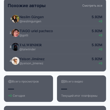
Похожие авторы
Смотреть все
Neslim Güngen
5.92M
1
@neslimgungen
+0
TIAGO uriel pacheco
5.92M
2
@gotti
+0
𝐓𝐀𝐋𝐖𝐈𝐈𝐍𝐃𝐄𝐑
5.92M
3
@talwiinder
+0
Yeison Jiménez
5.92M
4
@yeison_jimenez
+0
Всего просмотров
Всего видео
—
—
+0
Сегодня
Текущий итог платформы