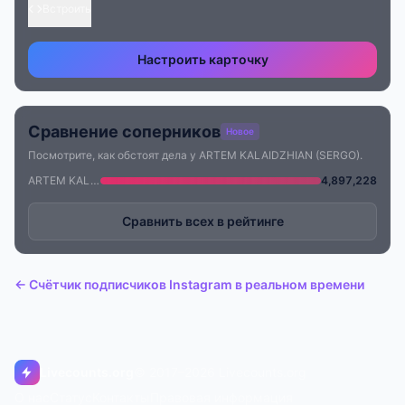
Встроить
Настроить карточку
Сравнение соперников
Новое
Посмотрите, как обстоят дела у ARTEM KALAIDZHIAN (SERGO).
ARTEM KALAIDZHIAN (SERGO)
4,897,228
Сравнить всех в рейтинге
← Счётчик подписчиков Instagram в реальном времени
Livecounts.org
© 2017–2026 Livecounts.org
О нас
Статус
Контакты
Правовая информация