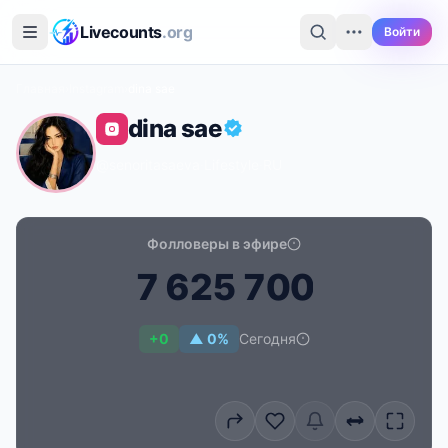
Перейти к основному содержимому
Livecounts
.org
Войти
Главная
›
Instagram
›
dina sae
dina sae
@senoritasaeva
·
Lifestyle
·
RU
Фолловеры в эфире
7
6
2
5
7
0
0
Счётчик подписчиков в реальном времени для dina 
+0
▲ 0%
Сегодня