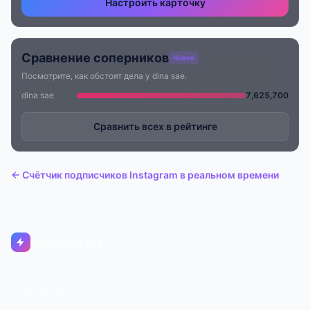
Настроить карточку
Сравнение соперников
Новое
Посмотрите, как обстоят дела у dina sae.
dina sae
7,625,700
Сравнить всех в рейтинге
← Счётчик подписчиков Instagram в реальном времени
Livecounts.org
© 2017–2026 Livecounts.org
О нас
Статус
Контакты
Правовая информация
Конфиденциальность