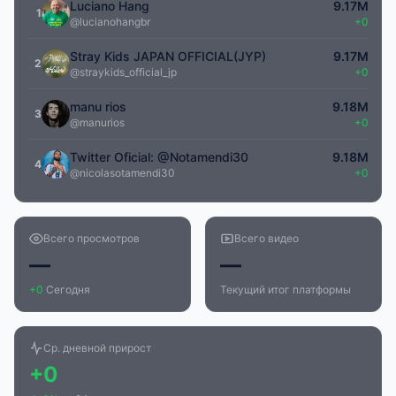
Luciano Hang
9.17M
1
@lucianohangbr
+0
Stray Kids JAPAN OFFICIAL(JYP)
9.17M
2
@straykids_official_jp
+0
manu rios
9.18M
3
@manurios
+0
Twitter Oficial: @Notamendi30
9.18M
4
@nicolasotamendi30
+0
Всего просмотров
Всего видео
—
—
+0
Сегодня
Текущий итог платформы
Ср. дневной прирост
+0