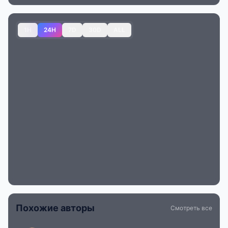
1H
24H
7D
30D
ALL
Похожие авторы
Смотреть все