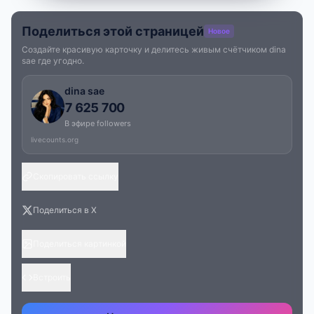
Поделиться этой страницей
Новое
Создайте красивую карточку и делитесь живым счётчиком dina
sae где угодно.
dina sae
7 625 700
В эфире followers
livecounts.org
Скопировать ссылку
Поделиться в X
Поделиться картинкой
Встроить