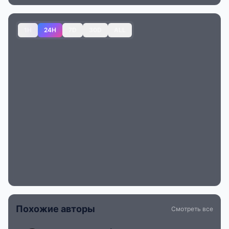
1H
24H
7D
30D
ALL
Похожие авторы
Смотреть все