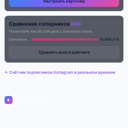
Настроить карточку
Сравнение соперников
Новое
Посмотрите, как обстоят дела у Samoylova Oxana.
Samoylova Oxana
15,943,214
Сравнить всех в рейтинге
← Счётчик подписчиков Instagram в реальном времени
Livecounts.org
© 2017–2026 Livecounts.org
О нас
Статус
Контакты
Правовая информация
Конфиденциальность