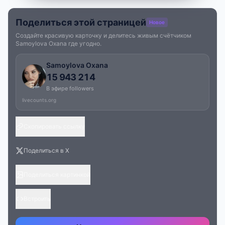
Поделиться этой страницей
Новое
Создайте красивую карточку и делитесь живым счётчиком
Samoylova Oxana где угодно.
Samoylova Oxana
15 943 214
В эфире followers
livecounts.org
Скопировать ссылку
Поделиться в X
Поделиться картинкой
Встроить