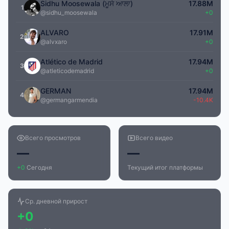
Sidhu Moosewala (ਮੂਸੇ ਆਲਾ)
17.88M
1
@sidhu_moosewala
+0
ALVARO
17.91M
2
@alvxaro
+0
Atlético de Madrid
17.94M
3
@atleticodemadrid
+0
GERMAN
17.94M
4
@germangarmendia
-10.4K
Всего просмотров
Всего видео
—
—
+0
Сегодня
Текущий итог платформы
Ср. дневной прирост
+0