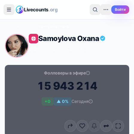
Перейти к основному содержимому
Livecounts
.org
Войти
Главная
›
Instagram
›
Samoylova Oxana
Samoylova Oxana
@samoylovaoxana
·
Family
·
RU
Фолловеры в эфире
1
5
9
4
3
2
1
4
Счётчик подписчиков в реальном времени для Samo
+0
▲ 0%
Сегодня