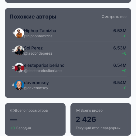
Похожие авторы
Смотреть все
Hiphop Tamizha
6.53M
1
@hiphoptamizha
+0
Sol Perez
6.53M
2
@lasobrideperez
+0
elestepariosiberiano
6.54M
3
@elestepariosiberiano
+0
daveramsey
6.54M
4
@daveramsey
+0
Всего просмотров
Всего видео
—
2 426
+0
Сегодня
Текущий итог платформы