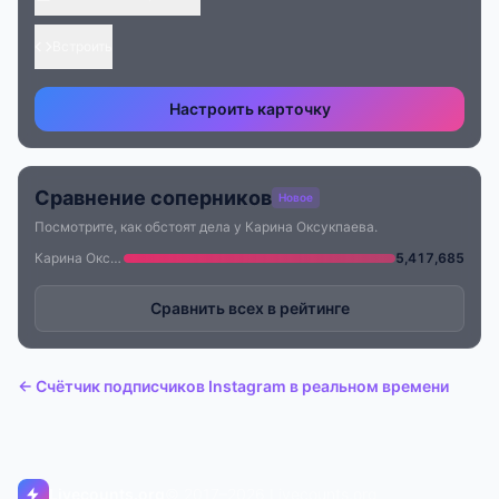
Встроить
Настроить карточку
Сравнение соперников
Новое
Посмотрите, как обстоят дела у Карина Оксукпаева.
Карина Оксукпаева
5,417,685
Сравнить всех в рейтинге
← Счётчик подписчиков Instagram в реальном времени
Livecounts.org
© 2017–2026 Livecounts.org