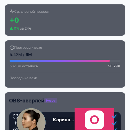
Ср. дневной прирост
+0
▲ 0%
за 24ч
Прогресс к вехе
5.42M /
6M
582.3K осталось
90.29%
Последние вехи
OBS-оверлей
Новое
Прозрачный
Карина Оксукпаева
Анимированный