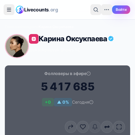
Перейти к основному содержимому
Livecounts
.org
Войти
Главная
›
Instagram
›
Карина Оксукпаева
Карина Оксукпаева
@oksukpaevak
·
Shows
·
KZ
Фолловеры в эфире
5
4
1
7
6
8
5
Счётчик подписчиков в реальном времени для Кари
+0
▲ 0%
Сегодня