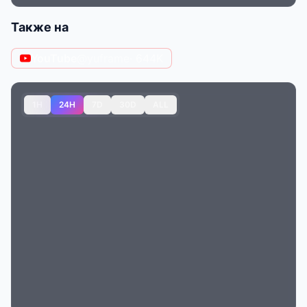
Также на
YouTube
@yuframe
· 644K
1H
24H
7D
30D
ALL