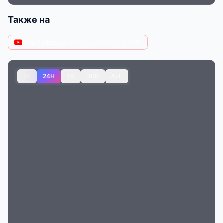
Также на
YouTube
@baskovnikolay
· 278K
1H
24H
7D
30D
ALL