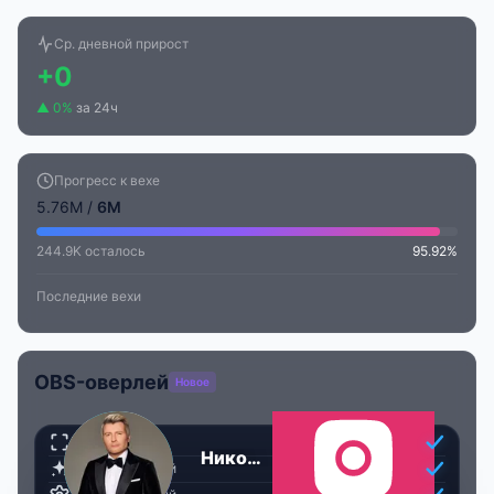
Ср. дневной прирост
+0
▲ 0%
за 24ч
Прогресс к вехе
5.76M /
6M
244.9K осталось
95.92%
Последние вехи
OBS-оверлей
Новое
Прозрачный
Николай Басков
Анимированный