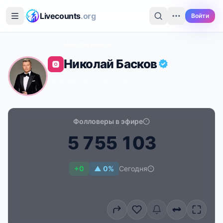
Перейти к основному содержимому
Livecounts
.org
Войти
Главная
›
Instagram
›
Николай Басков
Николай Басков
@nikolaibaskov
·
Shows
·
RU
Фолловеры в эфире
5
7
5
5
1
0
3
Счётчик подписчиков в реальном времени для Нико
+0
▲ 0%
Сегодня