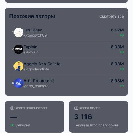
Похожие авторы
Смотреть все
Lusi Zhao
6.97M
1
@rooosyzh09
+0
Explain
6.98M
2
@explain
+0
Aqeela Aza Calista
6.98M
3
@aqeelacalista
+0
Arts Promote 🎨
6.98M
4
@arts_promote
+0
Всего просмотров
Всего видео
—
3 116
+0
Сегодня
Текущий итог платформы