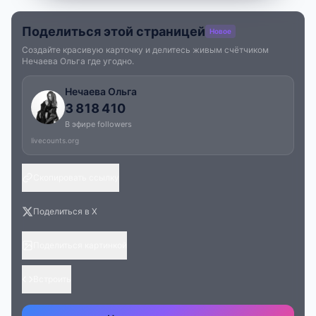
Поделиться этой страницей
Новое
Создайте красивую карточку и делитесь живым счётчиком
Нечаева Ольга где угодно.
Нечаева Ольга
3 818 410
В эфире followers
livecounts.org
Скопировать ссылку
Поделиться в X
Поделиться картинкой
Встроить