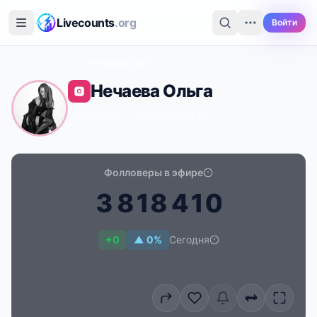
Перейти к основному содержимому
Livecounts
.org
Войти
Главная
›
Instagram
›
Нечаева Ольга
Нечаева Ольга
@nechaeva__proekt
·
Family
·
RU
Фолловеры в эфире
3
8
1
8
4
1
0
Счётчик подписчиков в реальном времени для Неча
+0
▲ 0%
Сегодня