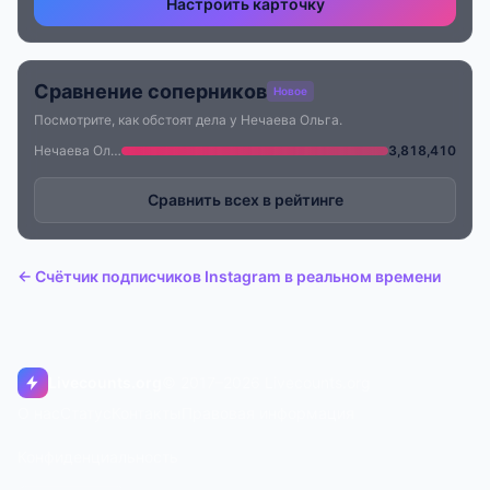
Настроить карточку
Сравнение соперников
Новое
Посмотрите, как обстоят дела у Нечаева Ольга.
Нечаева Ольга
3,818,410
Сравнить всех в рейтинге
← Счётчик подписчиков Instagram в реальном времени
Livecounts.org
© 2017–2026 Livecounts.org
О нас
Статус
Контакты
Правовая информация
Конфиденциальность