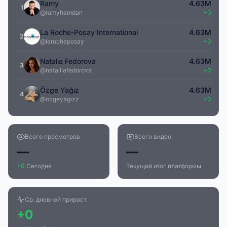
Ramy
4.63M
1
@ramyhamdan
+0
La Roche-Posay International
4.63M
2
@larocheposay
+0
Natalia Fedorova
4.63M
3
@natalliafedorova
+0
Özge Yağız
4.63M
4
@ozgeyagizz
+0
Всего просмотров
Всего видео
—
—
+0
Сегодня
Текущий итог платформы
Ср. дневной прирост
+0