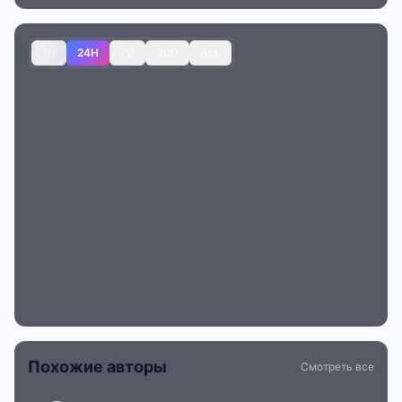
1H
24H
7D
30D
ALL
Похожие авторы
Смотреть все